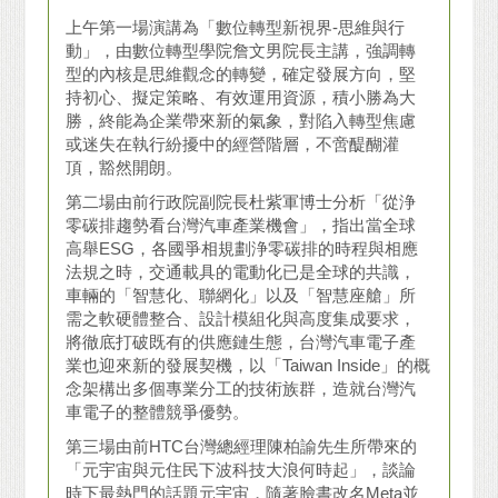
上午第一場演講為「數位轉型新視界-思維與行
動」，由數位轉型學院詹文男院長主講，強調轉
型的內核是思維觀念的轉變，確定發展方向，堅
持初心、擬定策略、有效運用資源，積小勝為大
勝，終能為企業帶來新的氣象，對陷入轉型焦慮
或迷失在執行紛擾中的經營階層，不啻醍醐灌
頂，豁然開朗。
第二場由前行政院副院長杜紫軍博士分析「從浄
零碳排趨勢看台灣汽車產業機會」，指出當全球
高舉ESG，各國爭相規劃浄零碳排的時程與相應
法規之時，交通載具的電動化已是全球的共識，
車輛的「智慧化、聯網化」以及「智慧座艙」所
需之軟硬體整合、設計模組化與高度集成要求，
將徹底打破既有的供應鏈生態，台灣汽車電子產
業也迎來新的發展契機，以「Taiwan Inside」的概
念架構出多個專業分工的技術族群，造就台灣汽
車電子的整體競爭優勢。
第三場由前HTC台灣總經理陳柏諭先生所帶來的
「元宇宙與元住民下波科技大浪何時起」，談論
時下最熱門的話題元宇宙，隨著臉書改名Meta並