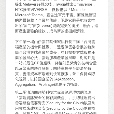
提出Metaverse觀念後，nVidia推出Omniverse，
HTC推出VIVERSE， 微軟也以「Mesh for
Microsoft Teams」宣告進軍元宇宙。而陳總經理
的願景超越了企業的藩籬，認為它將是把各家推
出的“原”宇宙(X-verse)能夠完美的銜接、融合，進
而產生更強的綜效，成為新的虛擬經濟體。
下午第一場由伊雲谷蔡佳宏執行長主講「台灣雲
端產業的機會與挑戰」，透過伊雲谷發展的軌跡
簡介台灣雲端產業的成長，並且揭櫫雲端服務產
業的發展心法，雲端服務產業發展時，對客戶是
一站式最佳CP值服務，背後則是紮實的技術含量
以及緊密的夥伴關係，同時掌握平台經濟的特
質，善用資本市場達到快速擴張，並且保持國際
化視野，以跨國企業的3A(Adaption、
Aggregation、Arbitrage)原則全力拓展。
第二場演講由趨勢科技洪偉淦總經理擔綱談論
「雲端資訊安全的挑戰與機會」。洪總經理提出
雲端服務需要資安(Security for the Cloud)以及利
用雲端來建構資安(Security by the Cloud)兩種概
念，試想AWS、Google還是Microsoft所擁有的資