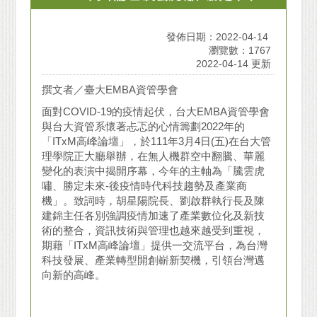
發佈日期：2022-04-14
瀏覽數：1767
2022-04-14 更新
撰文者／臺大EMBA資管學會
面對COVID-19的疫情起伏，台大EMBA資管學會
與台大資管系懷著忐忑的心情籌劃2022年的
「ITxM高峰論壇」，於111年3月4日(五)在台大管
理學院正大廳舉辦，在無人機群空中翻騰、華麗
變化的表演中揭開序幕，今年的主軸為「騰雲虎
嘯、勝定未來-後疫情時代科技趨勢及產業商
機」。致詞時，胡星陽院長、劉啟群執行長及陳
建錦主任各別強調疫情加速了產業數位化及新技
術的整合，資訊技術與管理也越來越受到重視，
期藉「ITxM高峰論壇」提供一交流平台，為台灣
科技發展、產業轉型開創嶄新契機，引領台灣邁
向新的高峰。