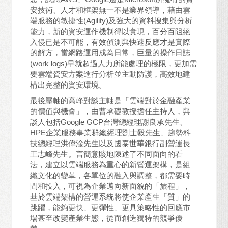
安技術、人才和框架無一不是業界領導，藉由雲
端服務的敏捷性(Agility)及強大的資料搜集與分析
能力，新的資安運作機制得以實現，百分百阻絕
入侵已是不可能，有效偵測與快速反應才是實際
的解方，當網路運用成為日常，巨量的操作日誌
(work logs)早就超過人力所能處理的極限，更加需
要雲端資安方案進行分析並主動防護，高效地建
構出完整的資安環境。
最後壓軸的高峰對談主軸是「雲端對於金融產業
的價值與機會」，由曹承礎教授擔任主持人，與
談人包括Google GCP台灣總經理謝良承先生、
HPE企業服務事業群總經理劉士毅先生、趨勢科
技總經理洪偉淦先生以及國泰世華銀行副營運長
王志峰先生。言簡意賅地陳述了不同面向的看
法，建立以雲端服務為重心的新營運架構，是組
織文化的變革，各單位的融入與調整，都需要時
間和投入，可視為企業邁向新面貌的「旅程」，
基於雲端架構的營運系統將使企業產生「質」的
跳躍，能夠更快、更彈性、更具策略性的回應市
場甚至改變產業生態，從而創造獨特的競爭優