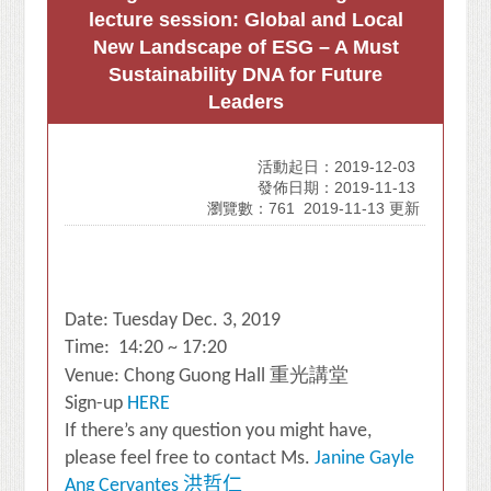
lecture session: Global and Local
New Landscape of ESG – A Must
Sustainability DNA for Future
Leaders
活動起日：2019-12-03
發佈日期：2019-11-13
瀏覽數：761
2019-11-13 更新
Date: Tuesday Dec. 3, 2019
Time: 14:20 ~ 17:20
重光講堂
Venue: Chong Guong Hall
Sign-up
HERE
If there’s any question you might have,
please feel free to contact Ms.
Janine Gayle
Ang Cervantes
洪哲仁