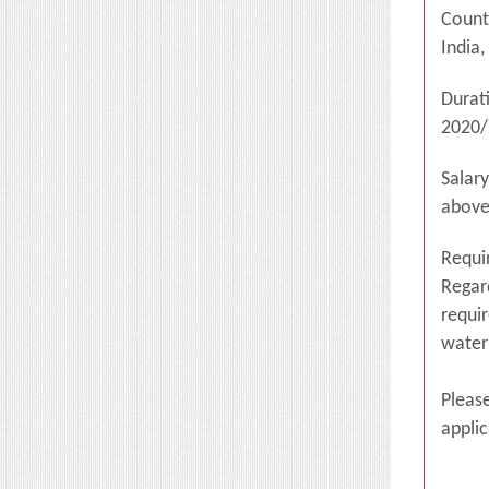
Count
India,
Durat
2020/
Salar
above
Requi
Regard
requir
water
Pleas
appli