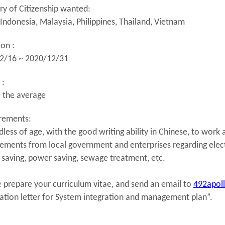
ry of Citizenship wanted:
 Indonesia, Malaysia, Philippines, Thailand, Vietnam
ion :
2/16 ~ 2020/12/31
y :
 the average
rements:
less of age, with the good writing ability in Chinese, to work
ements from local government and enterprises regarding electr
 saving, power saving, sewage treatment, etc.
e prepare your curriculum vitae, and send an email to
492apol
cation letter for System integration and management plan”.