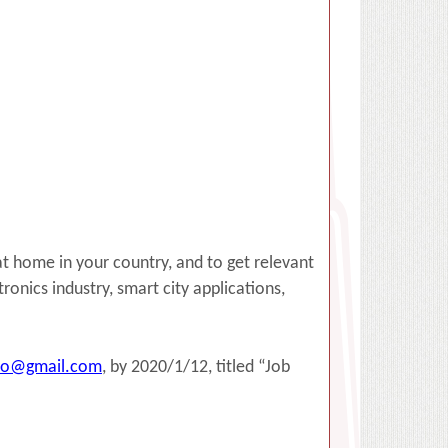
 at home in your country, and to get relevant
onics industry, smart city applications,
lo@gmail.com
, by 2020/1/12, titled “Job