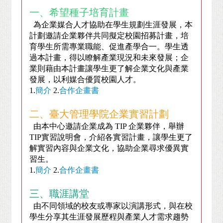
一、希望種子培育計畫
為企業媒合人才協助在學生規劃生涯發展，本
計劃邀請企業夥伴共同擬定校園招募計畫，培
育學生所需專業職能、促進產學合一。學生透
過本計畫，得以瞭解產業現況和未來發展；企
業則藉由本計畫讓學生更了解企業文化與產業
發展，以利媒合優質校園人才。
1.
簡介
2.
合作企畫書
二、臺大管理學院企業實習計劃
由本中心邀請企業成為 TIP 企業夥伴，舉辦
TIP實習說明會，介紹各實習計畫，讓學生更了
解實習內容與企業文化，協助企業尋求優異實
習生。
1.
簡介
2.
合作企畫書
三、職涯講堂
由不同領域的校友或專家以演講形式，與在校
學生分享其生涯發展歷程與產業人才需求趨勢