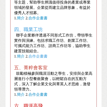
等主題，幫助學生辨識值得投身的產業或專業
領域的發展。企業從而建立品牌形象，有益於
優秀人才招募。
1.
簡介
2.
合作企畫書
四、職業工坊
聯手企業夥伴透過不同形式工作坊，帶領學生
實作與演練。包括求職工作坊、創業工作坊、
可攜式能力工作坊、諮商工作坊等，協助學生
建置技能組合。
1
.
簡介
2.
合作企畫書
五、菁粹會客室
鼓勵積極參與職涯活動之學生，安排與企業高
層進行小型餐敘聚會，以輕鬆自在的互動方
式，深入了解企業文化與菁英人才思維，激發
領導潛力。
1.
簡介
2.
合作企畫書
六、職涯高飛