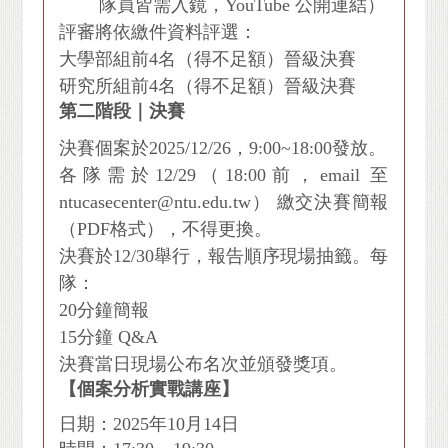
隊員皆需入鏡，YouTube 公開連結）
評審將依繳件資料評選：
大學部組前4名（得不足額）晉級決賽
研究所組前4名（得不足額）晉級決賽
第二階段｜決賽
決賽個案於2025/12/26，9:00~18:00發放。
各隊需於12/29（18:00前，email 至
ntucasecenter@ntu.edu.tw） 繳交決賽簡報
（PDF格式），不得更換。
決賽於12/30舉行，報告順序現場抽籤。每
隊：
20分鐘簡報
15分鐘 Q&A
決賽當日現場公布名次並頒發獎項。
【個案分析實戰講座】
日期：2025年10月14日