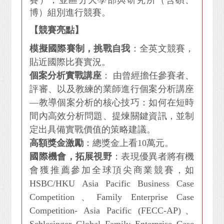
賽），並區分大學部與研究所（含碩、
博）組別進行競賽。
【競賽亮點】
模擬國際賽制，挑戰自我
：全英文競賽，
貼近國際比賽實況。
個案分析實戰講座
： 由曾經擔任參賽者、
評審、以及教練的業師進行個案分析講座
—教導個案分析的核心技巧：如何在短時
間內高效分析問題、提煉關鍵資訊，並制
定出具備實戰價值的策略建議。
高額獎金激勵
：總獎金上看10萬元。
國際機會，拓展視野
：表現優異者將有機
會獲推薦參加全球頂尖商業競賽，如
HSBC/HKU Asia Pacific Business Case
Competition、Family Enterprise Case
Competition- Asia Pacific (FECC-AP)、