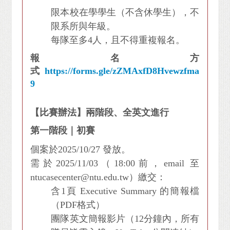
限本校在學學生（不含休學生），不
限系所與年級。
每隊至多4人，且不得重複報名。
報名方
式
https://forms.gle/zZMAxfD8Hvewzfma
9
【比賽辦法】兩階段、全英文進行
第一階段｜初賽
個案於2025/10/27 發放。
需於2025/11/03（18:00前，email 至
ntucasecenter@ntu.edu.tw）繳交：
含1頁 Executive Summary 的簡報檔
（PDF格式）
團隊英文簡報影片（12分鐘內，所有