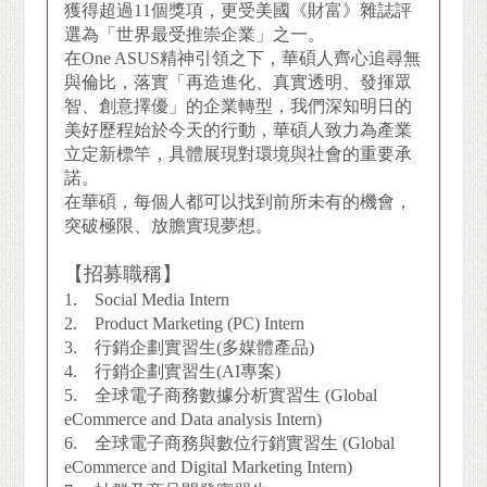
獲得超過11個獎項，更受美國《財富》雜誌評
選為「世界最受推崇企業」之一。
在One ASUS精神引領之下，華碩人齊心追尋無
與倫比，落實「再造進化、真實透明、發揮眾
智、創意擇優」的企業轉型，我們深知明日的
美好歷程始於今天的行動，華碩人致力為產業
立定新標竿，具體展現對環境與社會的重要承
諾。
在華碩，每個人都可以找到前所未有的機會，
突破極限、放膽實現夢想。
【招募職稱】
1. Social Media Intern
2. Product Marketing (PC) Intern
3. 行銷企劃實習生(多媒體產品)
4. 行銷企劃實習生(AI專案)
5. 全球電子商務數據分析實習生 (Global
eCommerce and Data analysis Intern)
6. 全球電子商務與數位行銷實習生 (Global
eCommerce and Digital Marketing Intern)