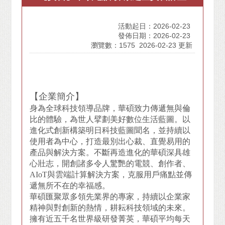
活動起日：2026-02-23
發佈日期：2026-02-23
瀏覽數：1575
2026-02-23 更新
【企業簡介】
身為全球科技領導品牌，華碩致力傳遞無與倫
比的體驗，為世人擘劃美好數位生活藍圖。以
進化式創新構築明日科技藍圖聞名，並持續以
使用者為中心，打造最別出心裁、直覺易用的
產品與解決方案。不斷再造進化的華碩深具雄
心壯志，開創諸多令人驚艷的電競、創作者、
AIoT與雲端計算解決方案，克服用戶痛點並傳
遞無所不在的幸福感。
華碩匯聚眾多領先業界的專家，持續以企業家
精神與對創新的熱情，耕耘科技領域的未來。
擁有近五千名世界級研發菁英，華碩平均每天