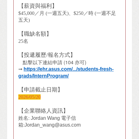
【薪資與福利】
$45,000
／月
(
一週五天
)
、
$250
／時
(
一週不足
五天
)
【職缺名額】
25名
【投遞履歷/報名方式】
點擊以下連結申請
(104
亦可
)
➞
https://ehr.asus.com/.../students-fresh-
grads/InternProgram/
【申請截止日期】
2026/05/20
【企業聯絡人資訊】
姓名:
Jordan Wang
電子信
箱:
Jordan_wang@asus.com