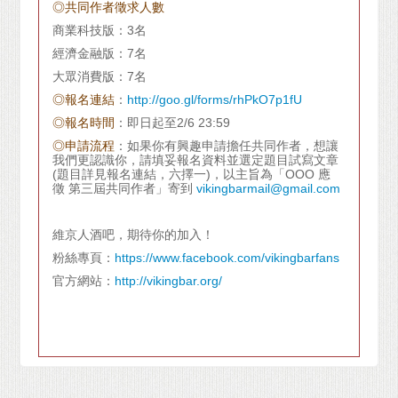
◎共同作者徵求人數
商業科技版：
3
名
經濟金融版：
7
名
大眾消費版：
7
名
◎報名連結
：
http://goo.gl/forms/rhPkO7p1fU
◎報名時間
：即日起至
2/6 23:59
◎申請流程
：如果你有興趣申請擔任共同作者，想讓
我們更認識你，請填妥報名資料並選定題目試寫文章
(
題目詳見報名連結，六擇一
)
，以主旨為「
OOO
應
徵
第三屆共同作者」寄到
vikingbarmail@gmail.com
維京人酒吧，期待你的加入！
粉絲專頁：
https://www.facebook.com/vikingbarfans
官方網站：
http://vikingbar.org/