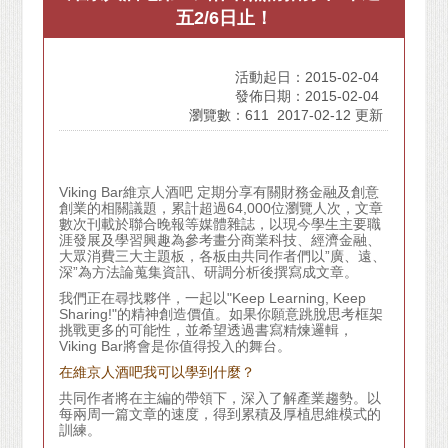
五2/6日止！
活動起日：2015-02-04
發佈日期：2015-02-04
瀏覽數：611
2017-02-12 更新
Viking Bar
維京人酒吧
定期分享有關財務金融及創意
創業的相關議題，累計超過
64,000
位瀏覽人次，文章
數次刊載於聯合晚報等媒體雜誌，以現今學生主要職
涯發展及學習興趣為參考畫分商業科技、經濟金融、
大眾消費三大主題板，各板由共同作者們以
”
廣、遠、
深
”
為方法論蒐集資訊、研調分析後撰寫成文章。
我們正在尋找夥伴，一起以
"Keep Learning, Keep
Sharing!"
的精神創造價值。如果你願意跳脫思考框架
挑戰更多的可能性，並希望透過書寫精煉邏輯，
Viking Bar
將會是你值得投入的舞台。
在維京人酒吧我可以學到什麼？
共同作者將在主編的帶領下，深入了解產業趨勢。以
每兩周一篇文章的速度，得到累積及厚植思維模式的
訓練。