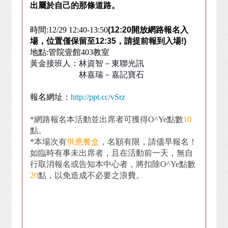
出屬於自己的那條道路。
時間
:12/29 12:40-13:50
(12:20
開放網路報名入
場，位置僅保留至
12:35
，請提前報到入場
!)
地點
:
管院壹館
403
教室
黃金接班人：林資智－東聯光訊
林嘉瑞－嘉記寶石
報名網址：
http://ppt.cc/vSrz
*
網路報名本活動並出席者可獲得
O^Ye
點數
10
點。
*
本場次有
供應餐盒
，名額有限，請儘早報名！
如臨時有事未出席者，且在活動前一天，無自
行取消報名或告知本中心者，將扣除
O^Ye
點數
20
點，以免造成不必要之浪費。