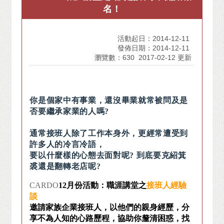
名！
活動起日：2014-12-11
發佈日期：2014-12-11
瀏覽數：630
2017-02-12 更新
你是個家中有事業，還沒畢業就常被問及是
否要繼承家業的人嗎
?
通常接班人除了工作本身外，更經常遭受到
許多人的冷言冷語，
要以什麼樣的心態去面對呢
?
到底要克紹箕
裘還是翻轉老店呢
?
CARDO
12
月份活動：職涯講堂之
接班人經驗
談
邀請家族企業接班人，以他們的親身經歷，分
享不為人知的心路歷程，協助你釐清困惑，找