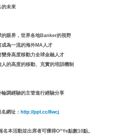
自己的未來
全球的眼界，世界各地Banker的視野
如何成為一流的海外MA人才
如何變身高度移動力全球金融人才
中信人的高度的移動、充實的培訓機制
海外輪調經驗的主管進行經驗分享
報名網址：
http://ppt.cc/8wcj
路報名本活動並出席者可獲得O^Ye點數10點。