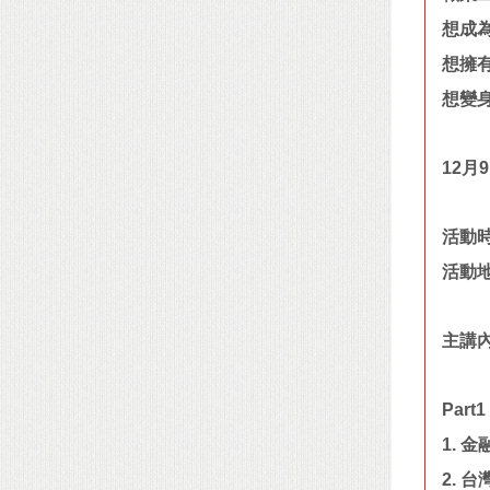
想成
想擁
想變
12月
活動時間
活動地
主講
Part1
1.
2. 