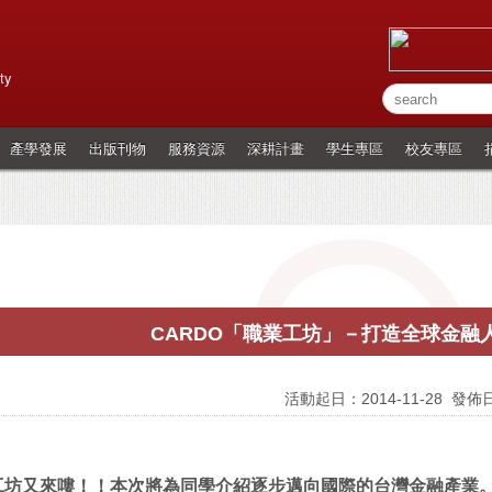
ty
產學發展
出版刊物
服務資源
深耕計畫
學生專區
校友專區
CARDO「職業工坊」－打造全球金融
活動起日：2014-11-28
發佈日
工坊又來嘍！！
本次將為同學介紹逐步邁向國際的台灣金融產業