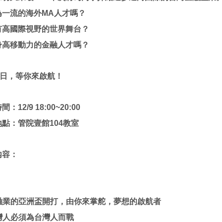
為一流的海外MA人才嗎？
有高國際視野的世界舞台？
身高移動力的金融人才嗎？
9日，等你來啟航！
：12/9 18:00~20:00
點：管院壹館104教室
內容：
 金融業的亞洲盃開打，由你來掌舵，夢想的啟航者
台灣人必須為台灣人而戰