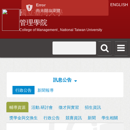
ENGLISH
Error
尚未開放瀏覽
國立臺灣大學
管理學院
College of Management , National Taiwan University
訊息公告
行政公告
新聞報導
輔導資源
活動.研討會
徵才與實習
招生資訊
獎學金與交換生
行政公告
競賽資訊
新聞
學生相關