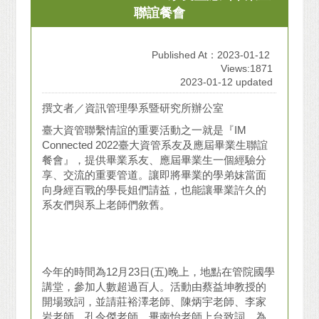
聯誼餐會
Published At：2023-01-12
Views:1871
2023-01-12 updated
撰文者／資訊管理學系暨研究所辦公室
臺大資管聯繫情誼的重要活動之一就是『IM
Connected 2022臺大資管系友及應屆畢業生聯誼
餐會』，提供畢業系友、應屆畢業生一個經驗分
享、交流的重要管道。讓即將畢業的學弟妹當面
向身經百戰的學長姐們請益，也能讓畢業許久的
系友們與系上老師們敘舊。
今年的時間為12月23日(五)晚上，地點在管院國學
講堂，參加人數超過百人。活動由蔡益坤教授的
開場致詞，並請莊裕澤老師、陳炳宇老師、李家
岩老師、孔令傑老師、畢南怡老師上台致詞，為