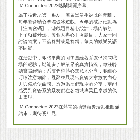
IM Connected 2022熱鬧揭開序幕。
為了拉近老師、系友、應屆畢業生彼此的距離，
每年都會精心準備破冰遊戲。今年的破冰活動為
【注音密碼】，遊戲題目精心設計，場內氣氛一
下子就被炒熱，每個人專心盯著題目，大家一同
討論答案，不論答對或是答錯，每桌的歡樂笑語
不間斷。
在活動中，即將畢業的同學圍繞著系友們詢問職
場的經驗，期能多了解業界的真實情況，專注聆
聽寶貴經驗；系友們也熱心無私地分享，並細心
叮嚀注意細節，凝聚並展現出資管大家族的向心
力與傳承使命感。透過系友們現場的分享，更能
感受到資管系的系友們在各領域專業且卓越的傑
出表現。
IM Connected 2022在熱鬧的抽獎頒獎活動後圓滿
結束，期待明年見。