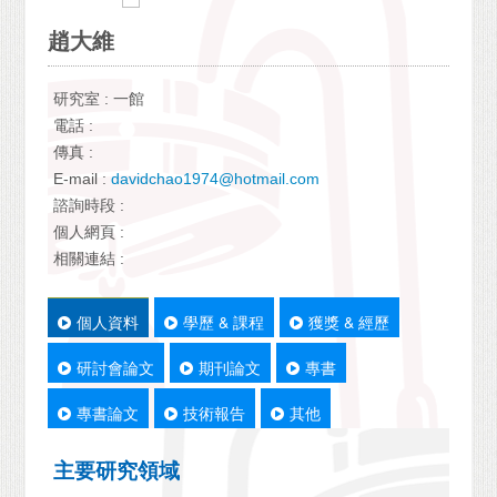
趙大維
研究室 : 一館
電話 :
傳真 :
E-mail :
davidchao1974@hotmail.com
諮詢時段 :
個人網頁 :
相關連結 :
個人資料
學歷 & 課程
獲獎 & 經歷
研討會論文
期刊論文
專書
專書論文
技術報告
其他
主要研究領域