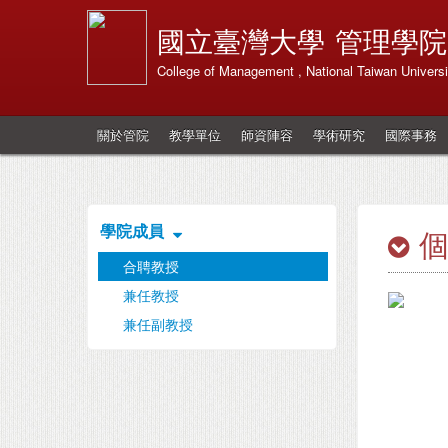
國立臺灣大學
管理學院
College of Management , National Taiwan Universi
關於管院
教學單位
師資陣容
學術研究
國際事務
學院成員
合聘教授
兼任教授
兼任副教授