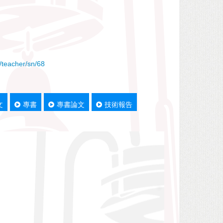
/teacher/sn/68
文
專書
專書論文
技術報告