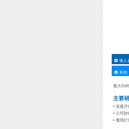
個人
其他
臺大EM
主要
• 資產評
• 公司財
• 應用