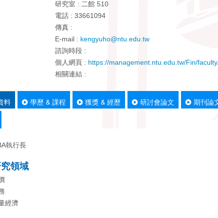
研究室 : 二館 510
電話 : 33661094
傳真 :
E-mail :
kengyuho@ntu.edu.tw
諮詢時段 :
個人網頁 :
https://management.ntu.edu.tw/Fin/faculty
相關連結 :
資料
學歷 & 課程
獲獎 & 經歷
研討會論文
期刊論
BA執行長
研究領域
價
務
計量經濟