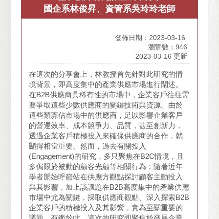
國企系林俊昇、資管系吳玲玲老師
發佈日期：2023-03-16
瀏覽數：946
2023-03-16 更新
在這次的分享會上，林教授首先針對此研究的情
境背景，即高度集中的產業供應市場進行闡述。
在B2B供應商具稀有性的市場中，企業客戶往往需
要爭取這些少數供應商的關鍵技術與資源。由於
這些類寡佔市場中的供應商，足以影響企業客戶
的營運效率、成本競爭力、品質，甚至創新力，
透過企業客戶積極投入來確保供應商的合作，就
顯得相當重要。然而，過去有關投入
(Engagement)的研究，多只聚焦在B2C情境，且
多侷限於被動的顧客光顧等相關行為；隨著近年
學者開始呼籲站在供應方觀點探討顧客主動投入
與其影響，加上該議題在B2B高度集中的產業供應
市場中尤為關鍵，採取供應商觀點、深入探索B2B
企業客戶的積極投入及其影響，實為至關重要的
議題。有鑑於此，這次的研究即聚焦於發展企業