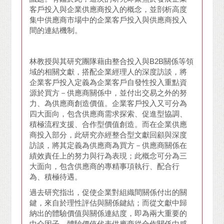
客戶投入與企業供應商投入的概念，並剖析高度
集中供應商市場中的企業客戶投入與供應商投入
間的連結機制。
林教授與其研究團隊藉由整合投入與B2B關係等領
域的相關文獻，搭配企業經理人的深度訪談，將
企業客戶投入定義為企業客戶自發性投入重點資
源於買方－供應商關係中，並付出交易之外的努
力、為供應商創造價值。企業客戶投入又可分為
四大面向，包含供應商需求探索、促進型協調、
積極流程支援、合作型價值創造。而在企業供應
商投入部分，此研究亦經整合型文獻回顧與深度
訪談，將其定義為供應商為買方－供應商關係在
績效責任上的努力與行為表現；此概念可分為三
大面向，包含供應商的專精事項執行、配合行
為、積極待遇。
過去研究指出，促使企業對組織間關係付出的關
鍵，來自於理性評估與關係鍵結；而從文獻中歸
納出的體驗價值與關係連結度，即為兩大重要的
中介因子。體驗價值代表供應商從合作關係中感