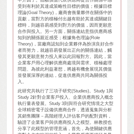
受到有利於其達成策略性目標的價值；根據目標
理論(Goal Theory)，廠商會衡量夥伴在關係中的
貢獻，當對方的積極付出越有助於其達成關鍵目
標時，則越容易感受到對方的價值，因而更願意
合作與投入。另一方面，關係連結意指供應商感
知到的關係親近感受；根據角色理論(Role
Theory)，當廠商認知到企業夥伴為扮演良好合作
者而努力，就越容易發展出正向的關係連結，觸
發其更願意努力投入來以此回報對方。因此，當
企業客戶用心理解供應商處境與需求、積極處理
問題、為彼此利益著想，將越有機會展現其價值
並發展深厚的連結，促進供應商共同為關係投
入。
此研究共執行了三項子研究(Studies)。Study 1與
Study 2針對企業客戶投入、企業供應商投入概念
執行量表發展。Study 3則與符合研究情境之大型
全球精密電子設備供應商合作，透過蒐集與分析
其銷售團隊－高階經理人評估客戶的配對資料，
驗證了企業客戶與供應商投入之模型。林教授也
分享了此模型的管理意涵，首先，為使關鍵供應