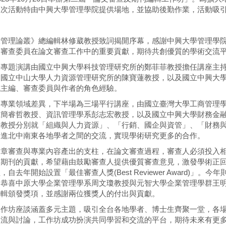
本次活動特由中興大學管理學院提供場地，並協助後勤作業，活動吸
大管理論叢》總編輯林修葳教授致詞揭開序幕，感謝中興大學管理學
及審查委員在論文審查工作中的重要貢獻，期待共創優質的學術交流
場專題演講由國立中興大學科技管理研究所的鄭菲菲教授擔任講座主
、國立中山大學人力資源管理研究所的陳寶蓮教授，以及國立中興大
域主編、審查委員與作者的角色經驗。
各專業領域差異，下半場為三場平行講座，由國立臺灣大學工商管理
系簡睿哲教授、資訊管理學系彭志宏教授，以及國立中興大學財務金
隆教授分別就「組織與人力資源」、「行銷、國企與資管」、「財務
促進北中南東各地學者之間的交流，實現學術研究更多的合作。
文章審查與專業內容產出的支柱，在論文審查過程，審查人必須投入
對期刊的貢獻，希望藉由鼓勵審查人提供優質審查意見，激發學術正
，自去年開始設置「最佳審查人獎(Best Reviewer Award)
，恭喜中原大學企業管理學系周文瓊教授與元智大學企業管理學群王
編輯頒發獎項，並感謝兩位獲獎人的付出與貢獻。
工作坊座談涵蓋多元主題，吸引全台各地學者、博士生齊聚一堂，各
交流與討論，工作坊成功扮演共同學習和交流的平台，期待未來有更