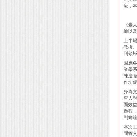
流，
《臺
編以
上半
教授
刊領
因應
業學
陳慶
作坊
身為
查人
面效益
過程
副總
本次
問答