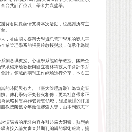
引全台共計百位以上學者共襄盛舉。
院謝焸君院長熱情支持本次活動，也感謝所有主
平台。
持人，並由國立臺灣大學資訊管理學系的魏志平
學企業管理學系的張曼玲教授與談，傳承作為期
學系劉念琪教授、心理學系熊欣華教授、國際企
融學系楊東曉教授與國立雲林科技大學會計學系
與會計」領域的期刊工作經驗進行分享，本次工
相當的時間與心力。《臺大管理論叢》為肯定審
回饋。俾利學術研究薪火相傳，更為社會帶來正
」。今年則為策略科管與作管資管領域，經過嚴謹的評選
明照教授榮獲今年最佳審查人獎，由本刊魏志平
場次演講者的座談內容亦引起廣大迴響，熱烈的
多學者投入論文審查與期刊編輯的學術服務，提