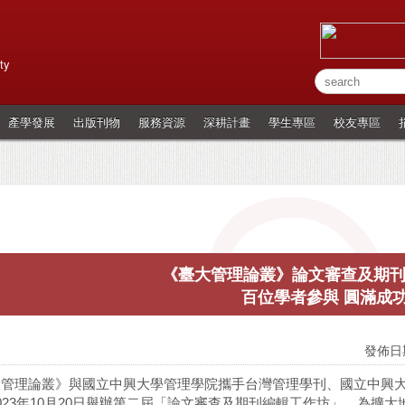
ty
產學發展
出版刊物
服務資源
深耕計畫
學生專區
校友專區
《臺大管理論叢》論文審查及期
百位學者參與 圓滿成
發佈日期
大管理論叢》與國立中興大學管理學院攜手台灣管理學刊、國立中興
023年10月20日舉辦第二屆「論文審查及期刊編輯工作坊」。為擴