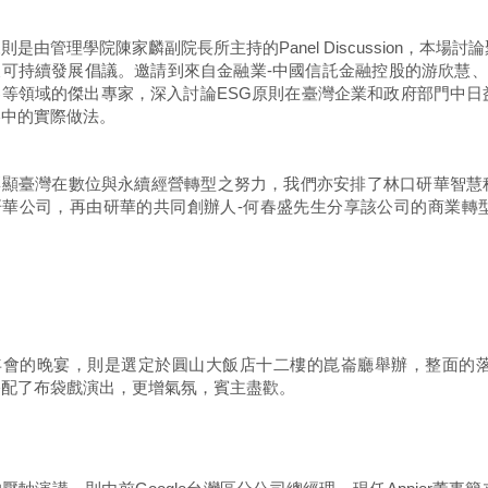
則是由管理學院陳家麟副院長所主持的Panel Discussion，本
可持續發展倡議。邀請到來自金融業-中國信託金融控股的游欣慧、
睿等領域的傑出專家，深入討論ESG原則在臺灣企業和政府部門中
略中的實際做法。
顯臺灣在數位與永續經營轉型之努力，我們亦安排了林口研華智慧科技園區
研華公司，再由研華的共同創辦人-何春盛先生分享該公司的商業轉
年會的晚宴，則是選定於圓山大飯店十二樓的崑崙廳舉辦，整面的
搭配了布袋戲演出，更增氣氛，賓主盡歡。