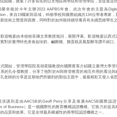
學院組織，匯集了許多知名的亞太地區商學院和管理學院，並促進這
幸能於今年主辦2023 AAPBS年會。此次年會的主題為Digital and Sustai
cation，來自19國家與區域，45個學校與國際組織共134位學者
對新技術之態度與因應，同時對於如何能持續培養具有永續思維學生
的歡迎晚宴由本校校長陳文章教授致詞，展開序幕。歡迎晚宴以西式
訪賓對於臺灣特色美食如珍奶、鹹酥雞、雞蛋糕及鳳梨酥等讚不絕口
正式開始，管理學院院長胡星陽教授向國際賓客介紹國立臺灣大學管
理系的孔令傑教授，分享了他對於AI與商管教育的相互作用的看法
，孔老師的分享是近期他們所聽到的類似主題中，最最精彩又發人省
講則是由AACSB的Geoff Perry分享及推廣AACSB國際認證。AACSB（As
ools of Business）是一個國際性的教育機構認證機構。它致
育的品質和效果。它是全球最具權威性的商學院認證機構之一。