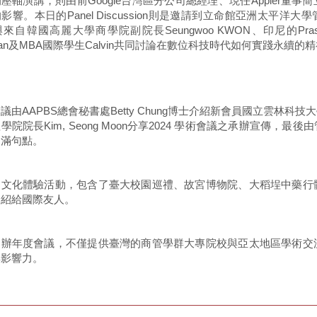
壓軸演講，則由前Google台灣區分公司總經理、現任Appier董
響。本日的Panel Discussion則是邀請到立命館亞洲太平洋大學管理學院L
來自韓國高麗大學商學院副院長Seungwoo KWON、印尼的Praset
man及MBA國際學生Calvin共同討論在數位科技時代如何實踐永續
議由AAPBS總會秘書處Betty Chung博士介紹新會員國立雲林
學院院長Kim, Seong Moon分享2024 學術會議之承辦宣傳，最後
圓滿句點。
的文化體驗活動，包含了臺大校園巡禮、故宮博物院、大稻埕中藥行
介紹給國際友人。
舉辦年度會議，不僅提供臺灣的商管學群大專院校與亞太地區學術交
與影響力。