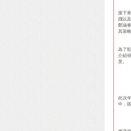
接下來
踐以及
鄭涵
其策
為了彰
介紹
景。
此次
中，