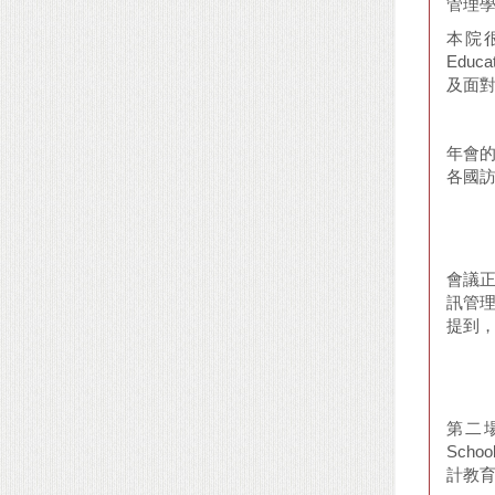
管理
本院很榮
Edu
及面
年會
各國
會議
訊管
提到
第二場演
Sch
計教