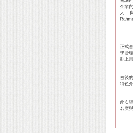
會議的
企業的影
人，與
Rah
正式會
學管理
劃上
會後
特色
此次
名度