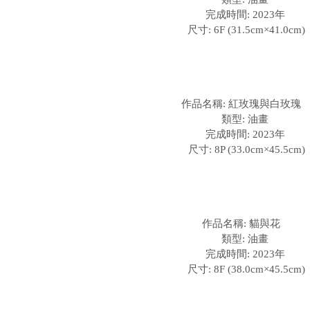
完成時間: 2023年
尺寸: 6F (31.5cm×41.0cm)
作品名稱: 紅玫瑰與白玫
類型: 油畫
完成時間: 2023年
尺寸: 8P (33.0cm×45.5cm)
作品名稱: 貓與花
類型: 油畫
完成時間: 2023年
尺寸: 8F (38.0cm×45.5cm)