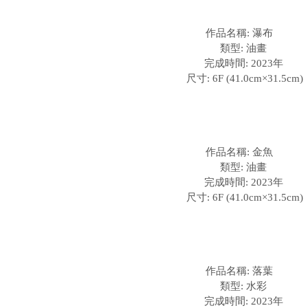
作品名稱: 瀑布
類型: 油畫
完成時間: 2023年
尺寸: 6F (41.0cm×31.5cm)
作品名稱: 金魚
類型: 油畫
完成時間: 2023年
尺寸: 6F (41.0cm×31.5cm)
作品名稱: 落葉
類型: 水彩
完成時間: 2023年