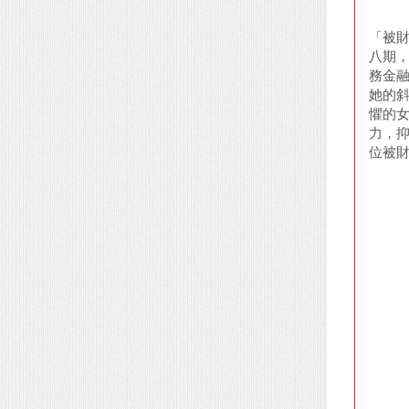
「被
八期
務金
她的斜
懼的
力，
位被