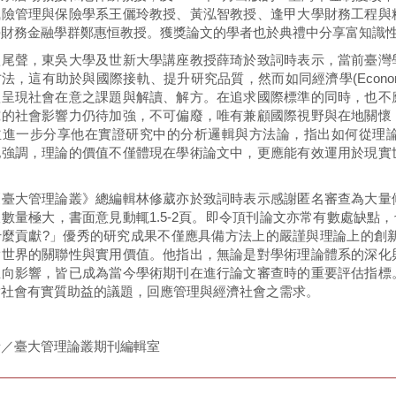
風險管理與保險學系王儷玲教授、黃泓智教授、逢甲大學財務工程與
學財務金融學群鄭惠恒教授。獲獎論文的學者也於典禮中分享富知識
禮尾聲，東吳大學及世新大學講座教授薛琦於致詞時表示，當前臺灣
法，這有助於與國際接軌、提升研究品質，然而如同經濟學(Econom
體呈現社會在意之課題與解讀、解方。在追求國際標準的同時，也不
究的社會影響力仍待加強，不可偏廢，唯有兼顧國際視野與在地關懷
並進一步分享他在實證研究中的分析邏輯與方法論，指出如何從理
他強調，理論的價值不僅體現在學術論文中，更應能有效運用於現實
《臺大管理論叢》總編輯林修葳亦於致詞時表示感謝匿名審查為大量
數量極大，書面意見動輒1.5-2頁。即令頂刊論文亦常有數處缺點
麼貢獻?」優秀的研究成果不僅應具備方法上的嚴謹與理論上的創新，也
實世界的關聯性與實用價值。他指出，無論是對學術理論體系的深化
正向影響，皆已成為當今學術期刊在進行論文審查時的重要評估指標
對社會有實質助益的議題，回應管理與經濟社會之需求。
者／臺大管理論叢期刊編輯室