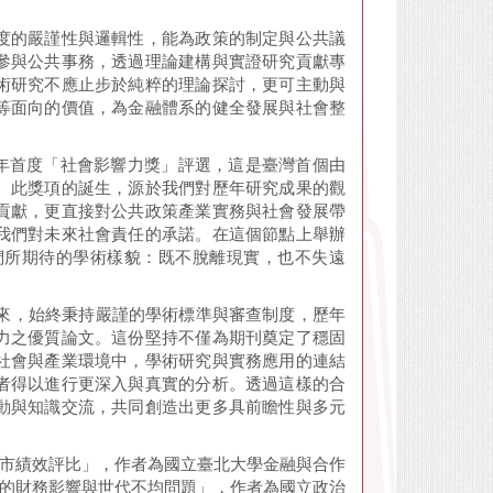
度的嚴謹性與邏輯性，能為政策的制定與公共議
參與公共事務，透過理論建構與實證研究貢獻專
術研究不應止步於純粹的理論探討，更可主動與
等面向的價值，為金融體系的健全發展與社會整
5年首度「社會影響力獎」評選，這是臺灣首個由
。此獎項的誕生，源於我們對歷年研究成果的觀
貢獻，更直接對公共政策產業實務與社會發展帶
我們對未來社會責任的承諾。在這個節點上舉辦
們所期待的學術樣貌：既不脫離現實，也不失遠
。
以來，始終秉持嚴謹的學術標準與審查制度，歷年
力之優質論文。這份堅持不僅為期刊奠定了穩固
社會與產業環境中，學術研究與實務應用的連結
者得以進行更深入與真實的分析。透過這樣的合
動與知識交流，共同創造出更多具前瞻性與多元
造市績效評比」，作者為國立臺北大學金融與合作
革的財務影響與世代不均問題」，作者為國立政治