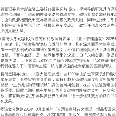
監督管理委員會彭金隆主委於典禮致詞時指出，學術界的研究具有高
討論提供穩固且可信賴的理論基礎與實證支持。學術界應更加積極地
點，協助政府機關做出更為審慎與前瞻的政策判斷。同時也指出，學
、產業等實務界對話合作，發揮其在制度設計、政策評估及公共治理
祉持續貢獻力量。
立臺灣大學)校副校長曾宛如於致詞時表示，《臺大管理論叢》202
期刊主辦、以「社會影響為核心設計的獎項，具有深遠而重大的意義
思考一一許多刊載於本期刊的優秀論文，不僅在理論與方法上具高度
體改雙。「百年底蘊」是一種厚植學術的深度，但「永續發展」則是
會影響力獎」，不僅為我們的百年願景增添實質內涵，也象徵著我
讓我們在邁向下一個百年之際，航向更深遠的社會價值與國際影響力
長胡星陽亦指出，《臺大管理論叢》自1990年由許士軍院長創刊
員眾多專業且具聲望的審查委員，堅持刊載具備學術深度與實務影響
術聲譽，也持續推動管理領域知識的發展與創新。在當今快速變遷的
尤為重要。因此也期盼能有更多公司和金融機構能提供資料，使研究
開放，將有助於縮短學界與實務界的距離，進一步促進雙方的良性互
研究成果。
獎論文分別為2014年9月出版的「台灣券商發行之權證市場品質及
系詹場教授和池祥麟教授，及2019年8月出版的「臺灣年金制度改