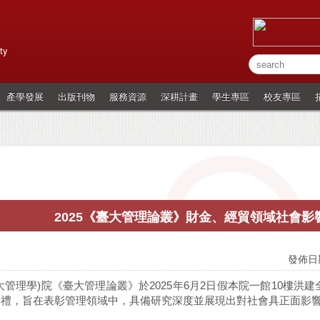
ty
產學發展
出版刊物
服務資源
深耕計畫
學生專區
校友專區
2025《臺大管理論叢》財金、經貿領域社會影
發佈日期
大管理學)院《臺大管理論叢》於2025年6月2日假本院一館10樓洪
典禮，旨在表彰管理領域中，具備研究深度並展現出對社會具正面影