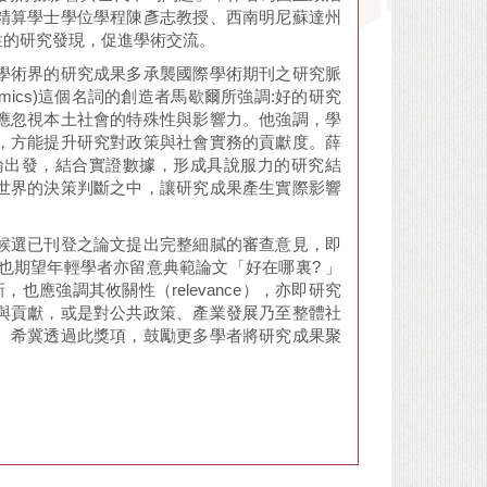
精算學士學位學程陳彥志教授、西南明尼蘇達州
性的研究發現，促進學術交流。
學術界的研究成果多承襲國際學術期刊之研究脈
ics)這個名詞的創造者馬歇爾所強調:好的研究
應忽視本土社會的特殊性與影響力。他強調，學
，方能提升研究對政策與社會實務的貢獻度。薛
論出發，結合實證數據，形成具說服力的研究結
世界的決策判斷之中，讓研究成果產生實際影響
候選已刊登之論文提出完整細膩的審查意見，即
，也期望年輕學者亦留意典範論文「好在哪裏? 」
應強調其攸關性（relevance），亦即研究
與貢獻，或是對公共政策、產業發展乃至整體社
。希冀透過此獎項，鼓勵更多學者將研究成果聚