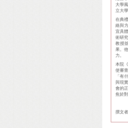
大學
立大
在典
絡與方
宜具
術研
教授
果。
力。
本院
使審查
「有什
與現
會的
焦於
撰文