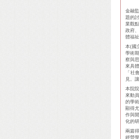
金融
題的
業觀
政府
體福
本(國
學術
察與
來具
「社
見。
本院院
來動
的學
顯得
作與
化的
兩篇得
經營學