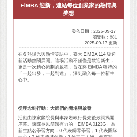
EiMBA 迎新，連結每位創業家的熱情與
夢想
發佈日期：2025-09-17
瀏覽數：881
2025-09-17 更新
在炙熱陽光與熱情笑語中，臺大 EiMBA 114 級迎
新活動熱鬧展開。這場活動不僅僅是歡迎新生，
更是一次精心策劃的啟程，旨在將 EiMBA 獨特的
「一起出發，一起到達」，深刻融入每一位新生
心中。
從理念到行動：大師們的開場與啟發
活動由陳家麟院長與李家岩執行長先後致詞揭開
序幕。陳院長以簡潔有力的「EiMBA 0123G」為
新生點名學習方向：0 代表歸零學習；1 代表團隊
一心；2 代表跨域創新；3 代表三人行，必有我