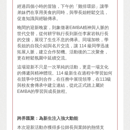
經過四個小時的冒險，下午的「雞排環節」讓學
弟妹們在享用美食的同時，與學長姐輕鬆交流，
促進知識與經驗傳承。
晚間的迎新晚宴，則象徵著EiMBA精神與人脈的
世代交替，從何耕宇執行長到新任李家岩執行長
的交接，展現了生生不息的傳承。同場加映，學
長姐的自我介紹與名片交流，讓 114 級同學迅速
拓展人脈，建立合作契機。活動後的二次聚會，
更在輕鬆氛圍中延續交流。
這場迎新不只是一次單純的活動，更是一場文化
的傳遞與精神體現。114 級新生在過程中學習如何
在競爭中找到合作，在任務中展現領導，在113級
與校友會傳承中建立連結，從此正式踏上屬於
EiMBA的學習與成長旅程。
跨界匯聚：為新生注入強大動能
本次迎新活動亦獲得多位師長與業師的熱情支