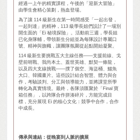
經過一上午的精實課程，午後的「迎新大冒險」
由學生會精心策劃，熱血登場。
為了讓 114 級新生在第一時間感受「一起出發，
一起到達」的精神，113 級學長姐們設計了一場別
開生面的「Ei 秘境探險」。活動前三週，學長姐
已化身隊輔，帶領新生分組並為每隊設計專屬口
號、精神與旗幟，讓團隊氛圍從起點開始凝聚。
114 級新生要挑戰五大主線任務——支援前線、戈
壁前哨戰、我尚本土、蓋世英雄、默契一條龍，
以及四大支線挑戰——撲了個空、海盜桶、鱷魚
大口、韓國畫片。這些設計結合智慧、體力與合
作，考驗談判、分工與領導能力，並將課堂所學
轉化為真實情境。最終，各隊須匯聚於「Final 寶
箱任務」，以跨隊合作拼湊碎片，方能完成目
標，充分展現 Ei 的核心文化：競爭中合作，合作
中成長。
傳承與連結：從晚宴到人脈的擴展