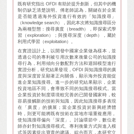
既有研究指出 OFDI 有助於提升創新，但其中的機
制仍缺乏清楚說明。傅老師認為，關鍵在於企業
是否能透過海外投資進行有效的「知識搜尋」
（knowledge search），因此本次將知識搜尋區分
為兩種型態：搜尋廣度（breadth），即探索式學
習（exploration）；與搜尋深度（depth），屬於
利用式學習（exploitation）。
在實證設計上，以開發中國家企業做為樣本，並
透過公司的專利被引用次數來衡量公司的知識搜
尋行為，利用傾向分數配對方法和迴歸模型進行
實證分析，研究結果發現，OFDI 與知識搜尋的廣
度與深度皆呈顯著正向關係，顯示海外投資能促
進企業知識搜尋。進一步的研究結果顯示，企業
投資地區不同，會導致不同的知識搜尋模式。當
企業投資於制度環境較完善的已開發國家時，較
容易接觸新的技術與知識，因此知識搜尋多表現
在「廣度」的擴展；當企業投資於新興經濟體
時，則更可能將既有技術在當地市場重複應用，
使知識搜尋偏向「深度」。討論環節中，數位老
師亦針對知識搜尋模式、專利衡量方式與進入模
式等因素提出寶貴的建議。綜合而言，本研究立