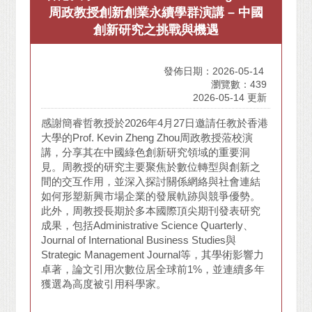
周政教授創新創業永續學群演講 – 中國
創新研究之挑戰與機遇
發佈日期：2026-05-14
瀏覽數：439
2026-05-14 更新
感謝簡睿哲教授於2026年4月27日邀請任教於香港
大學的Prof. Kevin Zheng Zhou周政教授蒞校演
講，分享其在中國綠色創新研究領域的重要洞
見。周教授的研究主要聚焦於數位轉型與創新之
間的交互作用，並深入探討關係網絡與社會連結
如何形塑新興市場企業的發展軌跡與競爭優勢。
此外，周教授長期於多本國際頂尖期刊發表研究
成果，包括Administrative Science Quarterly、
Journal of International Business Studies與
Strategic Management Journal等，其學術影響力
卓著，論文引用次數位居全球前1%，並連續多年
獲選為高度被引用科學家。