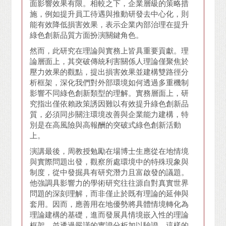
面影響效果有限。相較之下，企業層級的策略措
施，例如提升員工待遇與推動研發去中心化，則
能有效降低損害效果，表示企業內部治理在提升
綠色創新品質方面扮演關鍵角色。
然而，此研究在理論與實務上皆具重要貢獻。理
論層面上，其突破傳統利害關係人理論僅聚焦於
壓力效果的觀點，提出損害效果並建構雙路徑分
析框架，深化我們對外部環境如何透過多重機制
影響不同綠色創新類型的理解。實務層面上，研
究指出僅依賴政策誘因難以有效提升綠色創新品
質，必須同步關注環境改善與企業能力建構，特
別是在高風險與高報酬的突破式綠色創新活動
上。
演講最後，周教授勉勵在場博士生應從在地情境
與實際問題出發，觀察所處環境中的特殊現象與
制度，從中發掘具有研究潛力且富啟發的議題。
他強調具影響力的學術研究往往源自對真實世界
問題的深刻理解，而非僅止於既有理論的延伸與
套用。因而，應善用在地優勢將具體情境轉化為
理論建構的基礎，進而發展具情境嵌入性的理論
框架，並透過嚴謹的實證分析加以驗證。這樣的