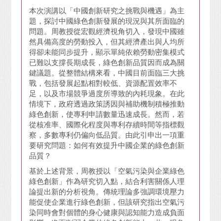
本次演講以「中國創新研究之挑戰與機遇」為主
題，探討中國綠色創新發展的現況與其所面臨的
問題。周教授從宏觀經濟視角切入，發現中國雖
然具備高度的勞動投入，但其經濟產出與人均所
得卻未能同步提升，顯示單純依賴勞動密集模式
已難以支撐長期成長，綠色創新品質因而成為關
鍵議題。從整體結構來看，中國目前面臨三大挑
戰，包括發展起點相對較低、資源配置效率不
足，以及市場競爭過度所導致的內耗現象。在此
情境下，政府透過政策誘因與補助機制積極推動
綠色創新，使專利申請數量迅速成長。然而，若
從核准率、國際化程度與專利存續時間等指標觀
察，多數專利仍偏向低品質。由此引申出一項重
要研究問題：如何有效提升中國企業的綠色創新
品質？
基於上述背景，周教授以「空氣污染與企業綠色
綠色創新」作為研究切入點，結合利害關係人理
論提出新的分析視角。傳統理論多強調環境壓力
能促使企業進行綠色創新，但該研究指出空氣污
染同時會對個體的身心健康與認知能力造成負面