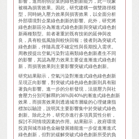
影響，進而削弱企業的綠色創新能力，此一現象
被稱為損害效果。因此，研究建構一個雙路徑模
型，同時納入壓力效果與損害效果，以全面分析
外部環境對企業綠色創新的影響。此外，研究將
綠色創新區分為漸進式綠色創新與突破式綠色創
新兩種類型。前者著重於既有技術的延伸與改
良，具有較低風險與較快回報；後者則為突破式
綠色創新，伴隨高度不確定性與長期投入需求。
周教授提出空氣污染對這兩類綠色創新產生不同
的影響，其認為壓力效果主要促進漸進式綠色創
新，而損害效果則主要影響突破式綠色創新。
研究結果顯示，空氣污染對漸進式綠色綠色創新
呈現正向影響，對突破式綠色綠色創新則具有顯
著負向影響。進一步的分析發現，法規壓力與社
會壓力分別可解釋約36%與40%的漸進式綠色創新
效果，而損害效果則透過城市層級的心理健康指
標加以驗證，說明其主要影響集中於突破式綠色
創新。除此之外，研究亦進行多項異質性分析，
探討不同情境因素的作用。結果顯示，政府環境
投資與城市綠色金融發展雖能進一步促進漸進式
綠色創新，但對於緩解突破式綠色創新所受的負