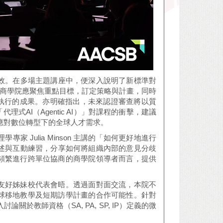
起生效。在多場主題講座中，便深入說明了新標準對
標準強調商學院應聚焦重點目標，訂定策略與計畫，同時
期執行的成果。亦明確指出，未來認證審查將以質
AI（Agentic AI）」對課程的衝擊，建議
s），以應對數位轉型下的全球人才需求。
Julia Minson 主講的「如何更好地進行
透過實證論述與互動練習，分享如何將組織內部的意見分歧
頻繁進行跨單位協商的商學院領導者而言，提供
友好姊妹校代表會晤。透過面對面交流，本院不
球移地教學及短期訪學計畫的合作可能性。針對
於教師資格（SA, PA, SP, IP）定義的微