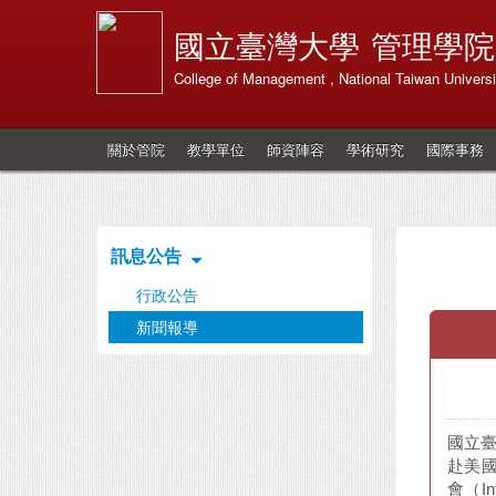
國立臺灣大學
管理學院
College of Management , National Taiwan Universi
關於管院
教學單位
師資陣容
學術研究
國際事務
訊息公告
行政公告
新聞報導
國立臺
赴美國西
會（In