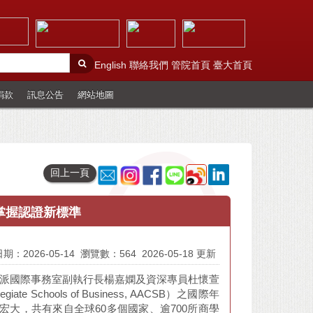
English
聯絡我們
管院首頁
臺大首頁
捐款
訊息公告
網站地圖
回上一頁
，掌握認證新標準
期：2026-05-14
瀏覽數：564
2026-05-18 更新
指派國際事務室副執行長楊嘉嫻及資深專員杜懷萱
te Schools of Business, AACSB）之國際年
M）。本屆年會規模宏大，共有來自全球60多個國家、逾700所商學