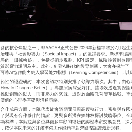
會的核心焦點之一，即AACSB正式公告2026年新標準將於7月
治理與「社會影響力（Societal Impact）」的嚴謹要求。新
整的「證據軌跡」，包括從初步規劃、KPI 設定、風險控管到長
質影響力證明為主。此外，針對AI時代的教育創新，大會亦探討了「代理式
可將AI協作能力納入學習能力指標（Learning Competencie
術性的認證研討，本次會議亦特別安排了領導力場次。其中，由心理學專家 
How to Disagree Better）」專題演講深受好評。該場次
為推動創新的動力，而非壓力的來源。這對於面臨教育變革挑戰、需
具價值的心理學基礎與溝通策略。
際合作成果方面，本院代表於會議期間展現高度執行力，密集與各國
固了與現有合作夥伴的情誼，更與多所潛在姊妹校探討雙聯學位、全
6年新標準，本院也與多位具備多年顧問經驗的認證專家交換意見，深入討論關
向，確保本院未來的評鑑準備工作能精準對齊國際認證最新規範。