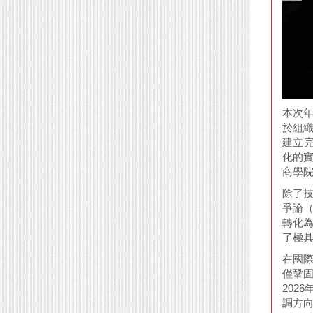
本次年
於組織
建立完
化的實
商學院
除了技
爭論（
轉化
了極
在國
僅鞏
202
調方