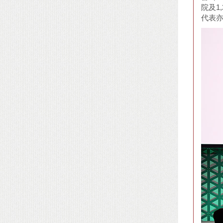
院及1
代表