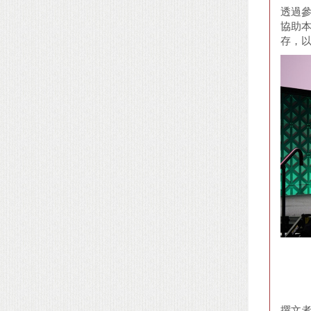
透過參
協助
存，
撰文者