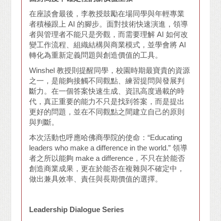
在座談會最後，李教授鼓勵在場同學與年輕專業
者積極跟上 AI 的腳步。面對技術快速演進，領導
者與管理者不能只是旁觀，而需要理解 AI 如何改
變工作流程、組織結構與商業模式，並學會將 AI
轉化為重新定義問題與創造價值的工具。
Winshel 教授則提醒同學，校園時期最寶貴的資源
之一，是能夠接觸不同觀點、練習提問與發展判
斷力。在一個答案快速生成、資訊高度過載的時
代，真正重要的能力不只是找到答案，而是提出
更好的問題，並在不同觀點之間建立自己的原則
與判斷。
本次活動也呼應哈佛商學院的使命：“Educating
leaders who make a difference in the world.” 領導
者之所以能夠 make a difference，不只在於能否
創造商業成果，更在於能否在複雜與不確定中，
做出兼具效率、責任與長期價值的選擇。
Leadership Dialogue Series