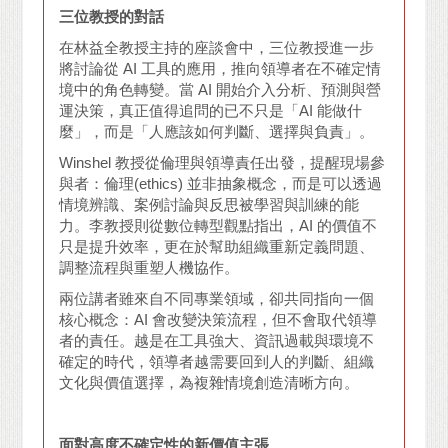
三位教授的對話
在林益全教授主持的座談會中，三位教授進一步
將討論從 AI 工具的應用，推向領導者在不確定情
境中的角色轉變。當 AI 開始介入分析、預測與營
運決策，真正值得追問的已不只是「AI 能做什
麼」，而是「人應該如何判斷、選擇與負責」。
Winshel 教授從倫理與領導責任出發，提醒現場參
與者：倫理(ethics) 並非抽象概念，而是可以透過
情境辨識、案例討論與反思被學習與訓練的能
力。李教授則從數位轉型觀點指出，AI 的價值不
只是提升效率，更在於幫助組織重新定義問題、
調整流程與重塑人機協作。
兩位講者雖來自不同專業領域，卻共同指向一個
核心概念：AI 會改變決策流程，但不會取代領導
者的責任。越是在工具強大、資訊過載與環境不
確定的時代，領導者越需要回到人的判斷、組織
文化與價值選擇，為複雜情境創造清晰方向。
面對高度不確定性的新價值主張