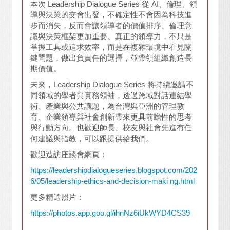
本次 Leadership Dialogue Series 從 AI、倫理、領
導與決策的交會出發，不確定性不會因為科技進
步而消失，反而會讓領導者的價值排序、倫理意
識與決策框架更加重要。真正的領導力，不只是
掌握工具或追求效率，而是在複雜環境中看見關
鍵問題，做出負責任的選擇，並帶領組織創造長
期價值。
未來，Leadership Dialogue Series 將持續邀請不
同領域的學者與實務領袖，透過跨域對話連結學
術、產業與公共議題，為台灣與亞洲的管理教
育、企業領導與社會創新帶來更具前瞻性的思考
與行動方向。也歡迎師長、校友與社會先進有任
何建議與指教，可以跟提供給我們。
歡迎造訪座談會網頁：
https://leadershipdialogueseries.blogspot.com/202
6/05/leadership-ethics-and-decision-maki
ng.html
更多精選照片：
https://photos.app.goo.gl/ihnNz6iUkWYD4CS39