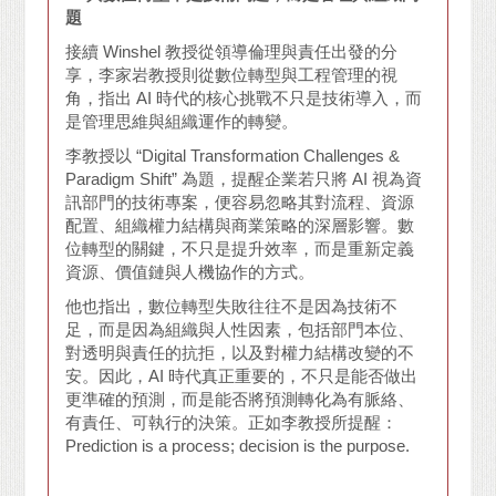
題
接續 Winshel 教授從領導倫理與責任出發的分
享，李家岩教授則從數位轉型與工程管理的視
角，指出 AI 時代的核心挑戰不只是技術導入，而
是管理思維與組織運作的轉變。
李教授以 “Digital Transformation Challenges &
Paradigm Shift” 為題，提醒企業若只將 AI 視為資
訊部門的技術專案，便容易忽略其對流程、資源
配置、組織權力結構與商業策略的深層影響。數
位轉型的關鍵，不只是提升效率，而是重新定義
資源、價值鏈與人機協作的方式。
他也指出，數位轉型失敗往往不是因為技術不
足，而是因為組織與人性因素，包括部門本位、
對透明與責任的抗拒，以及對權力結構改變的不
安。因此，AI 時代真正重要的，不只是能否做出
更準確的預測，而是能否將預測轉化為有脈絡、
有責任、可執行的決策。正如李教授所提醒：
Prediction is a process; decision is the purpose.