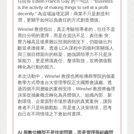
任院長 Edwin Francis Gay 的一句話：“Business
is the activity of making things to sell at a profit
decently.” 為這場論壇定調：商業不只是創造利
潤，更關乎如何以負責任的方式創造價值。
Winshel 教授指出，真正考驗領導者的，往往不是
黑白分明的選擇，而是在資訊不足、責任衝 突、
壓力極高且後果難以預測的情況下，仍能做出判
斷並承擔後果。透過 LCA 課程中四個利害關係人
與三個目標面向的框架，她強調領導力不只是決
策能力，更是辨識責任、釐清取捨，並將價值觀
轉化為行動的能力。
本次活動中，Winshel 教授也將哈佛商學院的個案
教學方式帶進台大管理學院正大國際會議廳。透
過四個不同層級的案例安排，Winshel 教授將倫理
決策從抽象概念轉化為具體個人、組織內部、新
創環境、企業面對市場所遇到的真實案例，讓與
會者不只是聆聽觀點，而是進入決策情境，思考
自己在不同情境之下會如何選擇。
AI 與數位轉型不是技術問題，而是管理與組織問