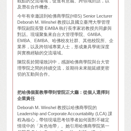
觀點的交流場域，促進有意義、跨領域對話，以
及潛在合作機會。
今年有幸邀請到哈佛商學院(HBS) Senior Lecturer
Deborah M. Winshel 教授以及國立臺灣大學管理
學院副院長暨 EiMBA 執行長李家岩教授共同參與
對話。現場聚集來自台大管理學院、GMBA、
EMBA、EiMBA、哈佛校友社群、其他校院所、企
業界，以及跨領域專業人士，形成兼具學術深度
與實務經驗的交流場域。
陳院長於開場致詞中，感謝哈佛商學院與台大管
理學院之間的持續交流，並期待未來能延續更密
切的互動與合作。
把哈佛個案教學帶到管院正大廳：從個人選擇到
企業責任
Deborah M. Winshel 教授以哈佛商學院的
Leadership and Corporate Accountability (LCA) 課
程為核心，帶領現場思考領導者如何面對不確定
情境中的「灰色地帶」。她引用哈佛商學院第一