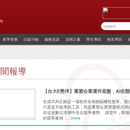
ty
產學發展
出版刊物
服務資源
深耕計畫
學生專區
校友專區
新聞報導
【台大E勢泮】重塑企業運作底盤，AI生
生成式AI正掀起一場前所未有的結構性變革。當
只是提升效率的工具，而是重塑企業營運模式與
在這波數位浪潮中失去競爭優勢。 課堂中，郭
的競爭案例，
...more