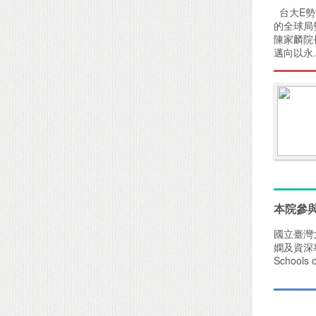
台大E勢
的全球局
陳家麟院
邁向以永
本院參與
國立臺灣
嫻及資深專員
Schools