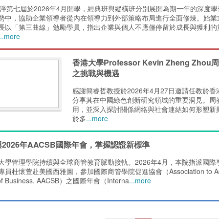
泮第七屆於2026年4月開學，經典班與縱橫班分別展開為期一年的深度
勢中，協助企業領導者從內在領導力到外部策略布局進行全面修煉。始業
長以「第三曲線」勉勵學員，指出企業與個人不應僅停留於成長與獲利的
...more
香港大學Professor Kevin Zheng
之挑戰與機遇
感謝簡睿哲教授於2026年4月27日邀請任教於香港大學的
分享其在中國綠色創新研究領域的重要洞見。周
用，並深入探討關係網絡與社會連結如何形塑新
於多
...more
2026年AACSB國際年會，掌握認證新標準
大學管理學院持續與全球商管教育脈動接軌。2026年4月，本院指派國際
杜懷萱赴美國西雅圖，參加國際商管學院促進協會（Association to Advanc
 of Business, AACSB）之國際年會（Interna
...more