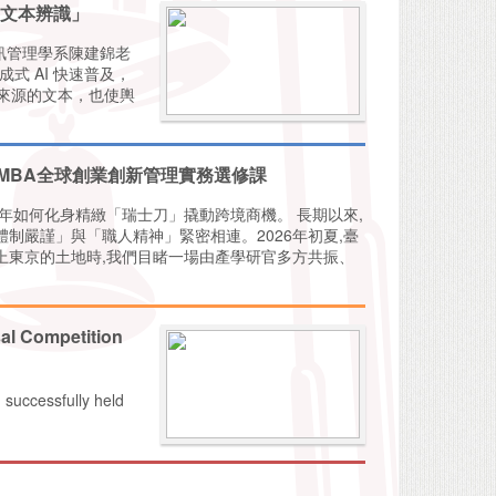
 文本辨識」
資訊管理學系陳建錦老
式 AI 快速普及，
來源的文本，也使輿
iMBA全球創業創新管理實務選修課
年如何化身精緻「瑞士刀」撬動跨境商機。 長期以來,
制嚴謹」與「職人精神」緊密相連。2026年初夏,臺
踏上東京的土地時,我們目睹一場由產學研官多方共振、
al Competition
uccessfully held