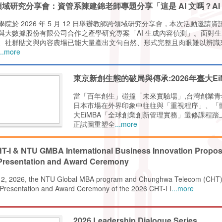
域研究分享會：資管系陳建錦老師專題分享「這是 AI 文嗎？AI
學院於 2026 年 5 月 12 日舉辦教師跨領域研究分享會，本次活動邀請
與大數據股份有限公司合作之產學研究專案「AI 生成內容偵測」。面對生成
、社群貼文與內容農場已能大量產出文句自然、形式完整且肉眼難以辨識
...more
東京新創生態的破局與傳承:2026年臺大E
當「百年創生」碰撞「未來實驗場」,台灣創業青
日本市場在外界印象中往往與「重視程序」、「體
大EiMBA「全球創業創新管理實務」選修課程
正試圖重塑全
...more
T-I & NTU GMBA International Business Innovation Propos
 Presentation and Award Ceremony
2, 2026, the NTU Global MBA program and Chunghwa Telecom (CHT) s
 Presentation and Award Ceremony of the 2026 CHT-I I
...more
2026 Leadership Dialogue Series