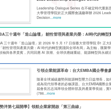
Leadership Dialogue Series 在不確
大學管理學院於正大國際會議廳舉辦 2026 Leadership Di
Decision
...more
BA三十週年「造山論壇」 韌性管理與產業共榮：AI時代的轉型
BA 三十週年「造山論壇」於 2026 年 5 月 17 日假臺大管理學院 B1 
「韌性管理與產業共榮：AI 時代的轉型實踐與全球布局」為主軸，匯聚學院
領袖與各界貴賓，共同回應 AI 浪潮、全球供應鏈重組、能源轉型與永續
引領企業能源革命：台大EMBA國企學會
隨著全球減碳趨勢與能源轉型壓力日益增長，如
成為現代領導者的必修課題。台大EMBA國際企
屆會長呂志鴻率領全體幹部及跨產業學長姐，實
(786
...more
E勢泮第七屆開學】領航企業家開啟「第三曲線」