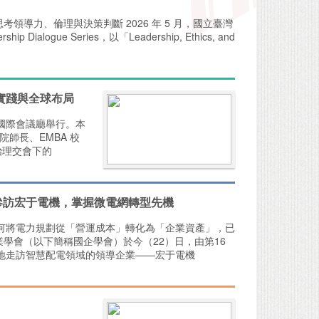
定時代重新思考領導力、倫理與決策判斷 2026 年 5 月，國立臺灣
alogue Series，以「Leadership, Ethics, and
實踐與全球布局
正大國際會議廳舉行。本
師長、EMBA 校
治理交會下的
參訪宏于電機，掌握微電網轉型先機
何將電力規劃從「營運成本」轉化為「企業資產」，已
業學會（以下簡稱國企學會）於今（22）日，由第16
地走訪智慧配電領域的領導企業——宏于電機