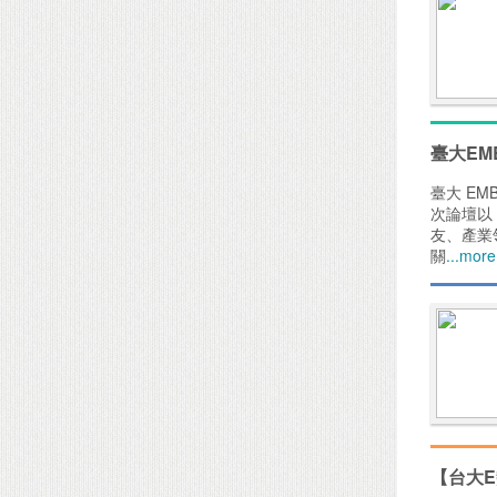
臺大EM
臺大 EM
次論壇以
友、產業
關
...more
【台大