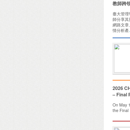
教師跨領
臺大管理
師分享其
網路文章
情分析產
2026 CH
– Final
On May 1
the Final