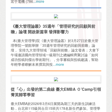
宏于電機 (786
...more
《臺大管理論叢》35週年「管理研究的回顧與前
瞻」論壇 開啟新篇章 發揮影響力
本(臺大管理學)院《臺大管理論叢》於3月27日於臺大管
理學院一號館舉辦「35週年管理研究的回顧與前瞻」論
壇， 安排九大管理領域「回顧與前瞻」論文發表；大會下
午場邀請國內管理領域一級期刊之總編輯齊聚討論「如何
成功投稿到傑出學術期刊」，分享審稿與投稿建議，幫助
年輕學者瞭解未來撰寫與投
...more
從「心」出發的第二曲線 臺大EMBA Ｏ’Camp引領
菁英歸零學習
臺大EMBA於2026年3月6日展開為期三天的新生訓練活
動，台北班115級與台旦15班共178名新生們參加。管理學