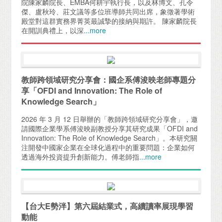
院陳家麟院長、EMBA何耕宇執行長，以及林博文、孔令
傑、盧秋玲、莊文議等多位班導師共同出席，象徵著學術
殿堂對這群實務界菁英最誠摯的接納與期許。 陳家麟院長
在開訓典禮上，以深
...more
教師跨領域研究分享會：國企系傅浚映老師專題分
享「OFDI and Innovation: The Role of
Knowledge Search」
2026 年 3 月 12 日舉辦的「教師跨領域研究分享會」，邀
請國際企業學系傅浚映副教授分享其研究成果「OFDI and
Innovation: The Role of Knowledge Search」。本研究關
注開發中國家企業在全球化過程中的重要問題：企業如何
透過海外投資提升創新能力。傅老師指
...more
【台大E勢泮】第六屆結業式，高續讀率展現學習
動能