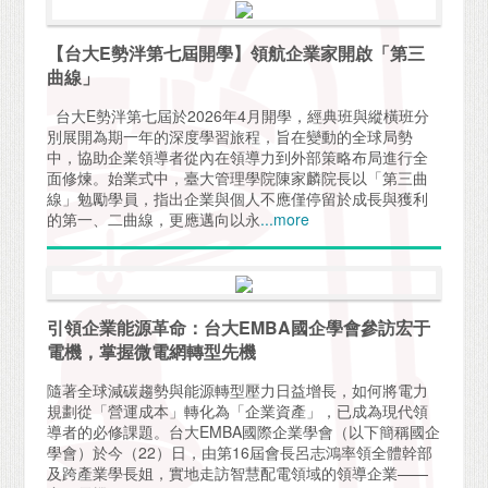
【台大E勢泮第七屆開學】領航企業家開啟「第三
曲線」
台大E勢泮第七屆於2026年4月開學，經典班與縱橫班分
別展開為期一年的深度學習旅程，旨在變動的全球局勢
中，協助企業領導者從內在領導力到外部策略布局進行全
面修煉。始業式中，臺大管理學院陳家麟院長以「第三曲
線」勉勵學員，指出企業與個人不應僅停留於成長與獲利
的第一、二曲線，更應邁向以永
...more
引領企業能源革命：台大EMBA國企學會參訪宏于
電機，掌握微電網轉型先機
隨著全球減碳趨勢與能源轉型壓力日益增長，如何將電力
規劃從「營運成本」轉化為「企業資產」，已成為現代領
導者的必修課題。台大EMBA國際企業學會（以下簡稱國企
學會）於今（22）日，由第16屆會長呂志鴻率領全體幹部
及跨產業學長姐，實地走訪智慧配電領域的領導企業——