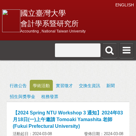
ENGLISH
國立臺灣大學
會計學系暨研究所
Accounting , National Taiwan University
行政公告
學術活動
實習徵才
交換生資訊
新聞
招生與獎學金
稅務發票
【2024 Spring NTU Workshop 3 通知】2024年03
月18日(一)上午邀請 Tomoaki Yamashita 老師
(Fukui Prefectural University)
活動起日：2024-03-08
發佈日期：2024-03-08