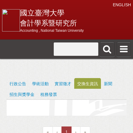
ENGLISH
國立臺灣大學
會計學系暨研究所
Accounting , National Taiwan University
行政公告
學術活動
實習徵才
交換生資訊
新聞
招生與獎學金
稅務發票
«
‹
1
›
»