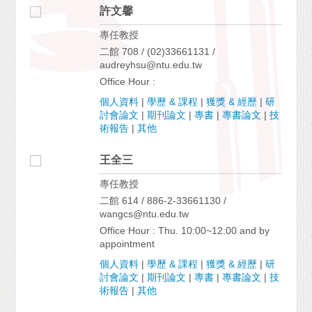
許文馨
專任教授
二館 708 / (02)33661131 /
audreyhsu@ntu.edu.tw
Office Hour :
個人資料
|
學歷 & 課程
|
獲獎 & 經歷
|
研
討會論文
|
期刊論文
|
專書
|
專書論文
|
技
術報告
|
其他
王全三
專任教授
二館 614 / 886-2-33661130 /
wangcs@ntu.edu.tw
Office Hour : Thu. 10:00~12:00 and by
appointment
個人資料
|
學歷 & 課程
|
獲獎 & 經歷
|
研
討會論文
|
期刊論文
|
專書
|
專書論文
|
技
術報告
|
其他