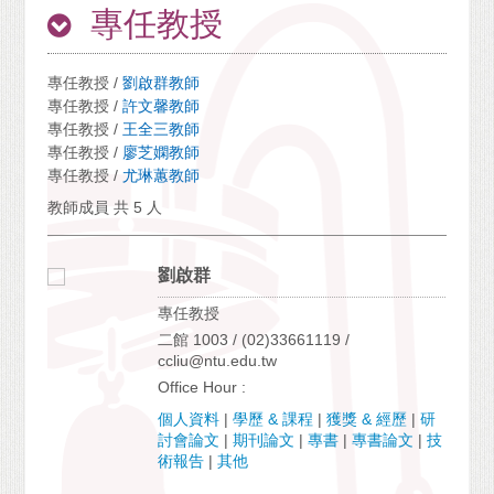
專任教授
專任教授 /
劉啟群教師
專任教授 /
許文馨教師
專任教授 /
王全三教師
專任教授 /
廖芝嫻教師
專任教授 /
尤琳蕙教師
教師成員 共 5 人
劉啟群
專任教授
二館 1003 / (02)33661119 /
ccliu@ntu.edu.tw
Office Hour :
個人資料
|
學歷 & 課程
|
獲獎 & 經歷
|
研
討會論文
|
期刊論文
|
專書
|
專書論文
|
技
術報告
|
其他