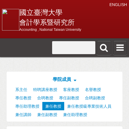
ENGLISH
國立臺灣大學
會計學系暨研究所
Accounting , National Taiwan University
學院成員
系主任
特聘講座教授
客座教授
名譽教授
專任教授
合聘教授
專任副教授
合聘副教授
專任助理教授
兼任教授
兼任教授級專業技術人員
兼任講師
兼任副教授
兼任助理教授