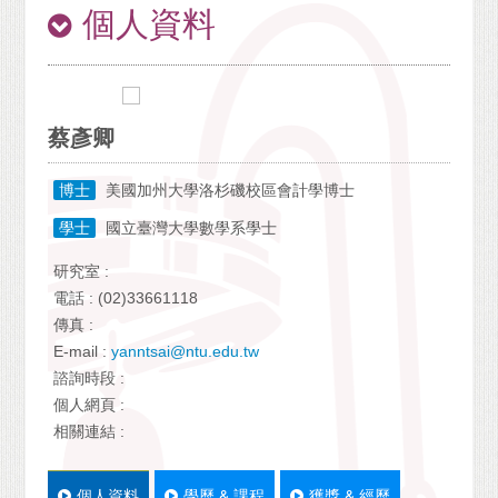
個人資料
蔡彥卿
博士
美國加州大學洛杉磯校區會計學博士
學士
國立臺灣大學數學系學士
研究室 :
電話 : (02)33661118
傳真 :
E-mail :
yanntsai@ntu.edu.tw
諮詢時段 :
個人網頁 :
相關連結 :
個人資料
學歷 & 課程
獲獎 & 經歷