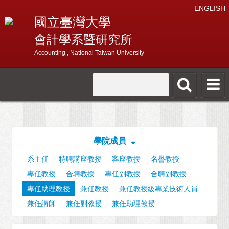
ENGLISH
國立臺灣大學
會計學系暨研究所
Accounting , National Taiwan University
學院成員
系主任
特聘講座教授
客座教授
名譽教授
專任教授
合聘教授
專任副教授
合聘副教授
專任助理教授
兼任教授
兼任教授級專業技術人員
兼任講師
兼任副教授
兼任助理教授