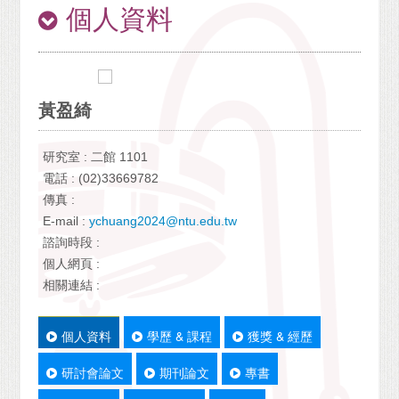
個人資料
黃盈綺
研究室 : 二館 1101
電話 : (02)33669782
傳真 :
E-mail :
ychuang2024@ntu.edu.tw
諮詢時段 :
個人網頁 :
相關連結 :
個人資料
學歷 & 課程
獲獎 & 經歷
研討會論文
期刊論文
專書