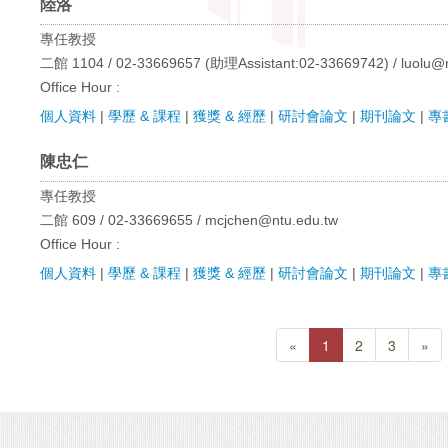
陸洛
專任教授
二館 1104 / 02-33669657 (助理Assistant:02-33669742) / luolu@n
Office Hour :
個人資料
|
學歷 & 課程
|
獲獎 & 經歷
|
研討會論文
|
期刊論文
|
專
陳忠仁
專任教授
二館 609 / 02-33669655 / mcjchen@ntu.edu.tw
Office Hour :
個人資料
|
學歷 & 課程
|
獲獎 & 經歷
|
研討會論文
|
期刊論文
|
專
«
1
2
3
»