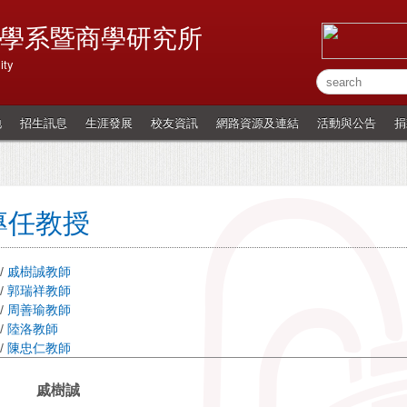
學系暨商學研究所
ity
地
招生訊息
生涯發展
校友資訊
網路資源及連結
活動與公告
捐
專任教授
/
戚樹誠教師
/
郭瑞祥教師
/
周善瑜教師
/
陸洛教師
/
陳忠仁教師
戚樹誠