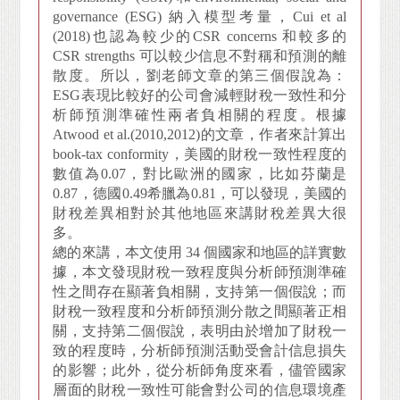
governance (ESG) 納入模型考量，Cui et al
(2018)也認為較少的CSR concerns 和較多的
CSR strengths 可以較少信息不對稱和預測的離
散度。所以，劉老師文章的第三個假說為：
ESG表現比較好的公司會減輕財稅一致性和分
析師預測準確性兩者負相關的程度。根據
Atwood et al.(2010,2012)的文章，作者來計算出
book-tax conformity，美國的財稅一致性程度的
數值為0.07，對比歐洲的國家，比如芬蘭是
0.87，德國0.49希臘為0.81，可以發現，美國的
財稅差異相對於其他地區來講財稅差異大很
多。
總的來講，本文使用 34 個國家和地區的詳實數
據，本文發現財稅一致程度與分析師預測準確
性之間存在顯著負相關，支持第一個假說；而
財稅一致程度和分析師預測分散之間顯著正相
關，支持第二個假說，表明由於增加了財稅一
致的程度時，分析師預測活動受會計信息損失
的影響；此外，從分析師角度來看，儘管國家
層面的財稅一致性可能會對公司的信息環境產