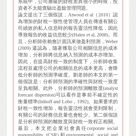
系統中，公司層級的財稅差異很小的時候，投
資者不太能查驗出盈餘管理問題。
論文提出了三個假說，Atwood et al（2010）認
為增加的財稅一致性使管理人員在傳達有關公
司績效的私人信息時的報告靈活性降低，因此
導致報告的收益信息較少(Halen et al, 2008)。而
且，分析師依賴會計資訊來做盈利預測，Weber
(2009) 還認為，隨著獲取公司相關信息的成本
增加，分析師將信息納入預測的成本亦增加。
因此，在提高財稅一致的制度下，分析師收集
流程並處理公司的相關信息的成本更高，會降
低分析師的預測準確度。劉老師的本文的第一
個假說是：分析師預測的準確性與財稅一致度
呈負相關。此外，分析師的預測離散度(analyst
forecast dispersion)可以看作是事前不確定性的
衡量標準(Imhoff and Lobo，1992)。如果要求的
財稅一致性增加，報告靈活性就會受到限制，
有關公司的財務信息量也會較少。第二個假說
是分析師預測的離散度與財稅一致程正相關。
最后，本文把企業社會責任corporate social
responsibility (CSR)和environmental, social and