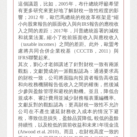
這個議題，比如，2005年，布什總統呼籲希望
有更多研究來更好地了解財稅一致性程度的影
響；2012 年，歐巴馬總統的稅改革框架是“縮
小向股東報告的賬面收入與向IRS報告的應稅收
入之間的差距；2017年，川普總統簽署的減稅
和就業法案, 縮小了稅前賬面收入與應稅收入
（taxable incomes）之間的差距。此外，歐盟考
慮將共同合併企業稅基（CCCTB，2011）與
IFRS聯繫起來。
其次，劉心才老師講述了針對財稅一致有兩派
觀點，文獻贊成的一派觀點認為：通過要求高
的財稅一致，公司將面臨向投資者報告高收益
和向稅務機關報告低收入之間的權衡，然後減
少參與盈餘管理和避稅的動機。並且，降低合
規成本、審計費用並減少財務報表重編機率。
文獻反對的觀點認為：更高財稅一致性不允許
公司在不產生遞延財務收入成本的情況下避
稅，導致信息損失，盈餘品質降低, 較低的盈餘
持續性，以及較低的當前收益和未來1年現金流
(Atwood et al. 2010)。而且，在財稅高度一致的