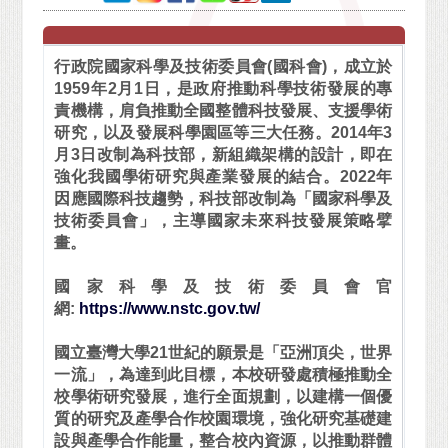
行政院國家科學及技術委員會(國科會)，成立於
1959年2月1日，是政府推動科學技術發展的專
責機構，肩負推動全國整體科技發展、支援學術
研究，以及發展科學園區等三大任務。2014年3
月3日改制為科技部，新組織架構的設計，即在
強化我國學術研究與產業發展的結合。2022年
因應國際科技趨勢，科技部改制為「國家科學及
技術委員會」，主導國家未來科技發展策略擘
畫。
國家科學及技術委員會官
網:
https://www.nstc.gov.tw/
國立臺灣大學21世紀的願景是「亞洲頂尖，世界
一流」，為達到此目標，本校研發處積極推動全
校學術研究發展，進行全面規劃，以建構一個優
質的研究及產學合作校園環境，強化研究基礎建
設與產學合作能量，整合校內資源，以推動群體