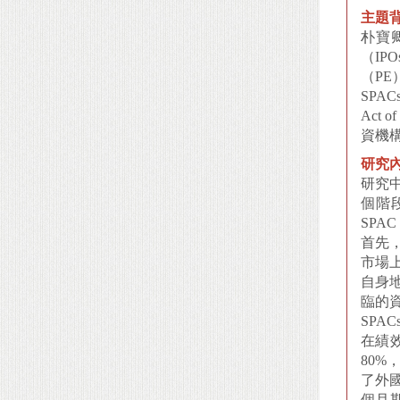
主題背
朴寶
（I
（P
SPA
Act 
資機
研究內
研究中
個階段
SP
首先，
市場
自身地
臨的
SPA
在績效
80%
了外國
個月期