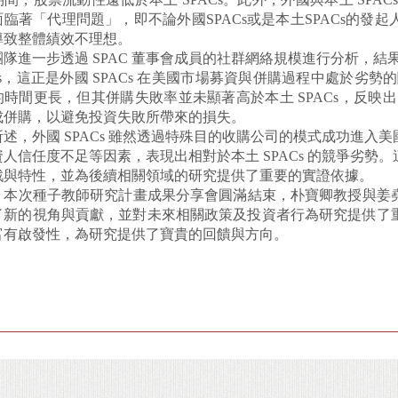
面臨著「代理問題」，即不論外國SPACs或是本土SPACs的
導致整體績效不理想。
隊進一步透過 SPAC 董事會成員的社群網絡規模進行分析，結果
Cs，這正是外國 SPACs 在美國市場募資與併購過程中處於劣勢的
時間更長，但其併購失敗率並未顯著高於本土 SPACs，反映出 
成併購，以避免投資失敗所帶來的損失。
所述，外國 SPACs 雖然透過特殊目的收購公司的模式成功進
人信任度不足等因素，表現出相對於本土 SPACs 的競爭劣勢。
戰與特性，並為後續相關領域的研究提供了重要的實證依據。
，本次種子教師研究計畫成果分享會圓滿結束，朴寶卿教授與姜堯民
了新的視角與貢獻，並對未來相關政策及投資者行為研究提供了
富有啟發性，為研究提供了寶貴的回饋與方向。