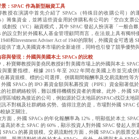
景：SPAC 作為新型融資工具
卿教授在演講中首先介紹了 SPACs（特殊目的收購公司）的運
POs）籌集資金，並將這些資金用於併購私有公司的「空白支票
E）或創投（VC）融資模式，其中 SPAC 發起人扮演著「一般
Cs 的設立對於外國私人基金管理顧問而言，在法規上具有獨特優勢，，由於 
of 1940和Investment Adviser Act of 1940的限制，外
構提供了進入美國資本市場的全新途徑，同時也引發了競爭優勢
容與發現：外國與美國本土 SPACs 的比較
，朴寶卿教授與姜堯民教授針對美國市場上的外國與本土 SPACs
與重要指標。根據 2015 年至 2022 年間在美國上市並完成併購
AC 在募資規模、標的公司選擇、併購期間報酬率及交易流動性等
外國 SPACs 的 IPO 募資金額與私募投資（PIPE）資金顯著低於
上的社群網絡較弱，難以獲得機構投資者的青睞。此外，外國 SP
理區域較為接近的公司，例如源於亞太地區的SPACs找亞太地區的
資訊不對稱及社群網絡劣勢。值得注意的是，市場對外國 SPAC
Cs較缺乏關注。
方面，外國 SPACs 的年化報酬率為 12%，明顯低於本土 SPACs
，遠高於本土 SPAC 的 60%，顯示投資人對外國 SPAC 發
 SPACs 的募資規模。交易流動性方面，外國 SPACs 的
間，股票流動性遠低於本土 SPACs。此外，外國與本土 SPA