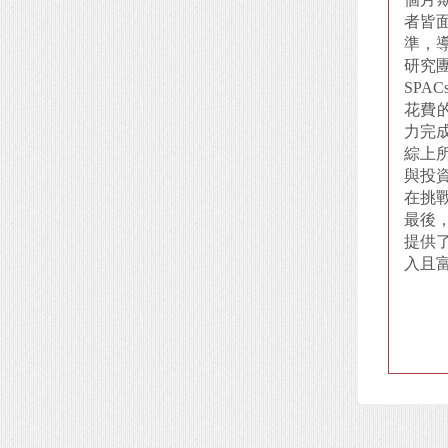
者皆
準，
研究團
SPA
花費的
力完
綜上
與投資
在挑
最後
提供
入且