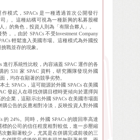
作模式，SPACs 是一種透過首次公開發行
公司」。這種結構可視為一種新興的私募股權
合夥人」的角色，投資人則為「有限合夥人」。
SPACs 不受Investment Company
國資金可透過 SPACs 輕鬆進入美國市場。這種模式為外國投
與挑戰並存的現象。
 進行系統性比較，內容涵蓋 SPAC 運作的各
的 531 家 SPAC 資料，研究團隊發現外國
方面，均存在顯著的競爭劣勢。
本土 SPACs，這可能源於外國 SPACs 在美國
AC 發起人在尋找併購目標時更傾向於選擇與
企業，這顯示出外國 SPACs 在美國市場面
 併購公告的反應相對冷淡，反映投資人對外國
 的 24%。同時，外國 SPACs 的贖回率高達
起人所選標的公司的信任程度相對較低，進一步壓縮
股票交易次數顯著較少，尤其是在併購完成前後的三
Cs 在併購完成後的長期表現並無顯著差異，兩