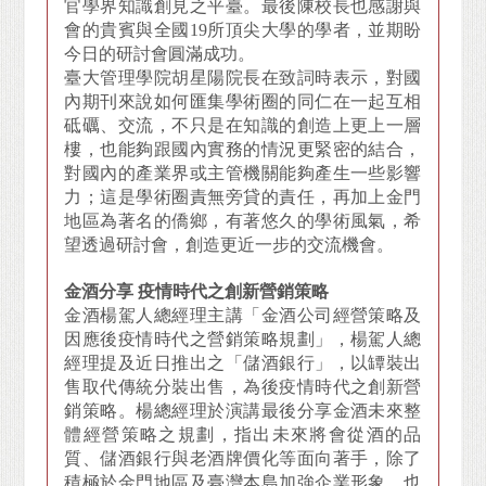
官學界知識創見之平臺。最後陳校長也感謝與
會的貴賓與全國19所頂尖大學的學者，並期盼
今日的研討會圓滿成功。
臺大管理學院胡星陽院長在致詞時表示，對國
內期刊來說如何匯集學術圈的同仁在一起互相
砥礪、交流，不只是在知識的創造上更上一層
樓，也能夠跟國內實務的情況更緊密的結合，
對國內的產業界或主管機關能夠產生一些影響
力；這是學術圈責無旁貸的責任，再加上金門
地區為著名的僑鄉，有著悠久的學術風氣，希
望透過研討會，創造更近一步的交流機會。
金酒分享 疫情時代之創新營銷策略
金酒楊駕人總經理主講「金酒公司經營策略及
因應後疫情時代之營銷策略規劃」，楊駕人總
經理提及近日推出之「儲酒銀行」，以罈裝出
售取代傳統分裝出售，為後疫情時代之創新營
銷策略。楊總經理於演講最後分享金酒未來整
體經營策略之規劃，指出未來將會從酒的品
質、儲酒銀行與老酒牌價化等面向著手，除了
積極於金門地區及臺灣本島加強企業形象，也