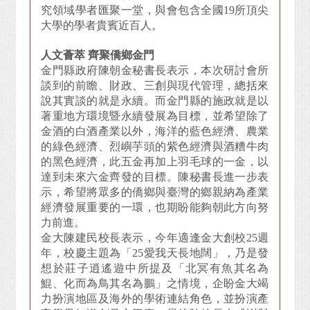
究領域學者匯聚一堂，與會包含全國19所頂尖
大學的學者貴賓近百人。
人文薈萃 齊聚僑鄉金門
金門縣政府陳朝金秘書長表示，本次研討會所
談到的前瞻、財政、三創與現代管理，總括來
說其實談的就是永續。而金門縣的施政就是以
著重地方環境暨永續發展為目標，並希望除了
金酒的白酒產業以外，海洋的藍色經濟、農業
的綠色經濟、烈嶼芋頭的紫色經濟與酒糟牛肉
的黑色經濟，此五金再加上羽毛球的一金，以
達到未來六金齊發的目標。陳秘書長進一步表
示，希望將眾多的僑鄉與臺灣的鄉親納為產業
經濟發展重要的一環，也期盼能夠朝此方向努
力前進。
金大陳建民校長表示，今年適逢金大創校25週
年，校慶主題為「25愛我天長地闊」，乃是發
想於莊子逍遙遊中所提及「北冥有魚其名為
鯤、化而為鳥其名為鵬」之情境，企盼金大竭
力扮演地區及海外的學術連結角色，並扮演產