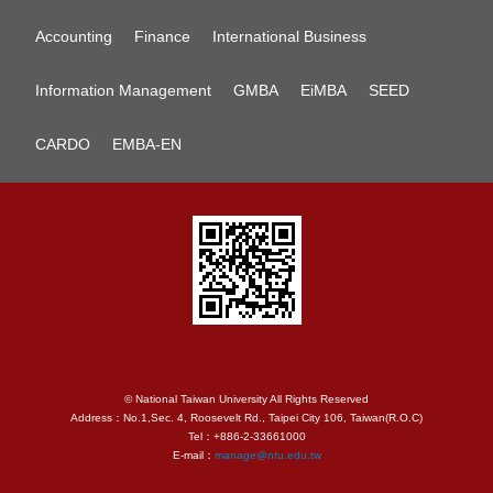
Accounting
Finance
International Business
Information Management
GMBA
EiMBA
SEED
CARDO
EMBA-EN
© National Taiwan University All Rights Reserved
Address：No.1,Sec. 4, Roosevelt Rd., Taipei City 106, Taiwan(R.O.C)
Tel：+886-2-33661000
E-mail：
manage@ntu.edu.tw