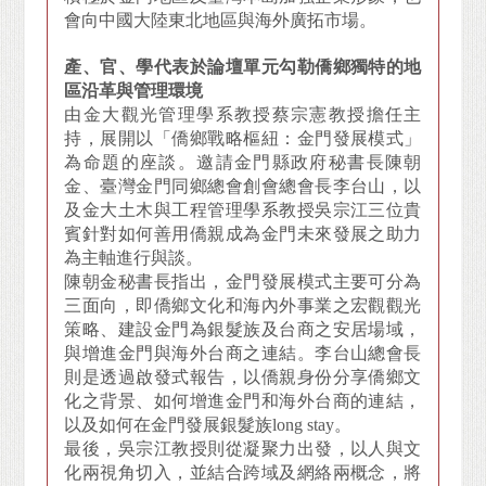
會向中國大陸東北地區與海外廣拓市場。
產、官、學代表於論壇單元勾勒僑鄉獨特的地
區沿革與管理環境
由金大觀光管理學系教授蔡宗憲教授擔任主
持，展開以「僑鄉戰略樞紐：金門發展模式」
為命題的座談。邀請金門縣政府秘書長陳朝
金、臺灣金門同鄉總會創會總會長李台山，以
及金大土木與工程管理學系教授吳宗江三位貴
賓針對如何善用僑親成為金門未來發展之助力
為主軸進行與談。
陳朝金秘書長指出，金門發展模式主要可分為
三面向，即僑鄉文化和海內外事業之宏觀觀光
策略、建設金門為銀髮族及台商之安居場域，
與增進金門與海外台商之連結。李台山總會長
則是透過啟發式報告，以僑親身份分享僑鄉文
化之背景、如何增進金門和海外台商的連結，
以及如何在金門發展銀髮族long stay。
最後，吳宗江教授則從凝聚力出發，以人與文
化兩視角切入，並結合跨域及網絡兩概念，將