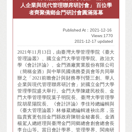
人企業與現代管理聯席研討會」 百位學
者齊聚僑鄉金門研討會圓滿落幕
Published At：2021-12-16
Views:1770
2021-12-17 updated
2021年11月13日，由臺灣大學管理學院《臺大
管理論叢》、國立金門大學管理學院、政治大
學《會計評論》、金門酒廠實業股份有限公司
（簡稱金酒）與中華民國僑務委員會等共同舉
辦之「2021前瞻會計與財務專刊暨三創、華人
企業與現代管理聯席研討會」於國立金門大學
管理學院盛大舉行。金門大學陳建民校長、金
門大學管理學院葉子明院長、臺灣大學管理學
院胡星陽院長、《會計評論》李佳玲總編輯與
《臺大管理論叢》林修葳總編輯連袂出席，蒞
臨貴賓更包括金門縣政府陳朝金秘書長、金酒
楊駕人總經理與臺灣金門同鄉總會創會總會長
李台山等。當日會計學界、管理學界、閩南研