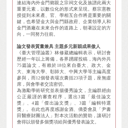
連結海內外金門鄉親之宗祠文化及族譜此兩大
重要元素，以數位化的形式來呈現。
蔡宗憲教
授提到未來產、官、學相互合作將是重要的關
鍵，也希望金大與金門縣政府、企業領導人和
金門酒廠在未來合作的道路上，朝著設定的方
向，一同努力往前。
論文發表質量兼具 主題多元新穎成果傲人
《臺大管理論叢》林修葳總編輯表示，研討會
歷經一年以上籌備，各界踴躍投稿，海內外共
75篇論文，有賴於18位來自臺大、政大、金
大、東海大學、彰師大、中興大學等主編高度
參與，而12個發表場次囊括23項子題，座無虛
席，與會學者交流密切。
為激勵學術研究並表揚優秀論文，主編群經由
公正嚴謹的審查程序，選出3篇「最佳論文
獎」、4篇「傑出論文獎」、3篇「編輯特選
獎」。在此也再度感謝金酒、僑委會及「尹書
田醫療財團法人」對本次活動的贊助，讓研討
會得以頒發多個獎項給與優秀發表論文。