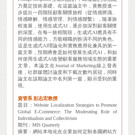
力奠定技術基礎。在這篇論文中，黃教授進一
步提出一四階段顧客關懷旅程（從情感辨識、
情感瞭解、情感管理、到情感聯繫），隨著旅
程進展，使用生成式AI，逐步加深對顧客關懷
的深度。在每一旅程階段，生成式AI應具有不
同的情感能力，方能稱職的扮演不同的角色。
這是生成式AI理論化和實務應用化兼具的第一
篇文章，預期將會是如何發展生成式AI，和如
何使用生成式AI改變顧客服務領域生態的重要
文章。本論文在Journal of Marketing線上發表
後，社群媒體討論度和下載次數均居冠，同時
論文在該期論文中名列第一篇，顯示受到的重
視。
資管系 彭志宏教授
題目：Website Localization Strategies to Promote
Global E-Commerce: The Moderating Role of
Individualism and Collectivism
期刊：MIS Quarterly
摘要：網站本地化在企業如何定制各國網站方