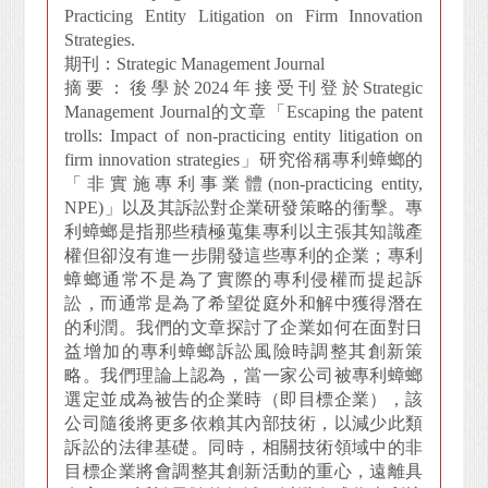
Practicing Entity Litigation on Firm Innovation
Strategies.
期刊：Strategic Management Journal
摘要：後學於2024年接受刊登於Strategic
Management Journal的文章「Escaping the patent
trolls: Impact of non-practicing entity litigation on
firm innovation strategies」研究俗稱專利蟑螂的
「非實施專利事業體(non-practicing entity,
NPE)」以及其訴訟對企業研發策略的衝擊。專
利蟑螂是指那些積極蒐集專利以主張其知識產
權但卻沒有進一步開發這些專利的企業；專利
蟑螂通常不是為了實際的專利侵權而提起訴
訟，而通常是為了希望從庭外和解中獲得潛在
的利潤。我們的文章探討了企業如何在面對日
益增加的專利蟑螂訴訟風險時調整其創新策
略。我們理論上認為，當一家公司被專利蟑螂
選定並成為被告的企業時（即目標企業），該
公司隨後將更多依賴其內部技術，以減少此類
訴訟的法律基礎。同時，相關技術領域中的非
目標企業將會調整其創新活動的重心，遠離具