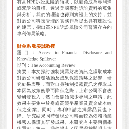
有高NPE訴訟風險的領域，以避免成為專利蟑
螂濫訴的目標。透過美國專利訴訟資料的蒐集
與分析，我們的理論也得到實證上的支持，並
對於公司科技管理的實務作為提出具有建設性
的建言，指出高NPE訴訟風險公司普遍存在的
專利佈局策略。
財金系 張晏誠教授
題目：Access to Financial Disclosure and
Knowledge Spillover
期刊：The Accounting Review
摘要：本文探討強制揭露財務資訊之獲取成本
對於公司研發活動及成果保護策略之影響。研
究結果表明，面對自身強制揭露資訊之獲取成
本因為政策衝擊而降低之際，上市公司不會改
變研發投入，然而會開始減少專利之申請，此
效果主要集中於身處高競爭產業及資金成本較
低之企業。同時，專利申請之揭露品質也下
降。研究結果同時發現公司轉而較為依賴商業
機密以保護其研發成果。本研究有主要兩個學
術貢獻：第一、我們提出了因果證據闡明上市