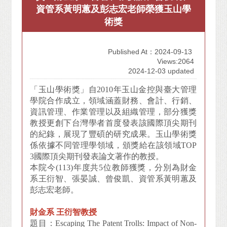
資管系黃明蕙及彭志宏老師榮獲玉山學
術獎
Published At：2024-09-13
Views:2064
2024-12-03 updated
「玉山學術獎」自2010年玉山金控與臺大管理
學院合作成立，領域涵蓋財務、會計、行銷、
資訊管理、作業管理以及組織管理，部分獲獎
教授更創下台灣學者首度發表該國際頂尖期刊
的紀錄，展現了豐碩的研究成果。玉山學術獎
係依據不同管理學領域，頒獎給在該領域TOP
3國際頂尖期刊發表論文著作的教授。
本院今(113)年度共5位教師獲獎，分別為財金
系王衍智、張晏誠、曾俊凱、資管系黃明蕙及
彭志宏老師。
財金系 王衍智教授
題目：Escaping The Patent Trolls: Impact of Non-