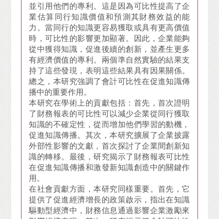
並引用他們的專利。這是因為可比性提高了企
業估算同行知識價值和預測其財務效益的能
力。當同行的知識更容易獲取或具有更高價值
時，可比性的影響更加顯著。因此，企業能夠
從中獲得知識，促進後續的創新，並產生更多
有經濟價值的專利。兩個準自然實驗的結果支
持了這些發現，表明這些結果具有因果關係。
總之，本研究強調了會計可比性在促進知識傳
播中的重要作用。
本研究在學術上的貢獻包括：首先，首次證明
了財務報表的可比性可以減少企業從同行獲取
知識的不確定性，從而增加他們學習的動機，
促進知識傳播。其次，本研究擴展了企業披露
外部性影響的文獻，首次探討了企業間創新知
識的轉移。最後，研究揭示了財務報表可比性
在促進知識傳播和激發新知識創造中的關鍵作
用。
在社會貢獻方面，本研究同樣重要。首先，它
提供了促進經濟增長的政策啟示，指出在知識
驅動型經濟中，財務信息通過影響企業激勵來