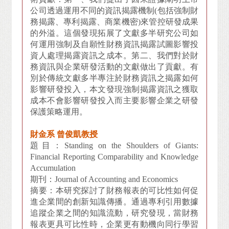
公司透過運用不同的資訊揭露機制(包括強制財
務揭露、專利揭露、商業機密)來管控研發成果
的外溢。這個發現拓展了文獻多半研究公司如
何運用強制及自願性財務資訊揭露試圖影響投
資人處理揭露資訊之成本。第二、我們對於財
務資訊與企業研發活動的文獻做出了貢獻。有
別於傳統文獻多半專注於財務資訊之揭露如何
影響研發投入，本文發現強制揭露資訊之獲取
成本不會影響研發投入而主要影響企業之研發
保護策略運用。
財金系 曾俊凱教授
題目：Standing on the Shoulders of Giants:
Financial Reporting Comparability and Knowledge
Accumulation
期刊：Journal of Accounting and Economics
摘要：本研究探討了財務報表的可比性如何促
進企業間的創新知識傳播。通過專利引用數據
追蹤企業之間的知識流動，研究發現，當財務
報表更具可比性時，企業更有動機向同行學習