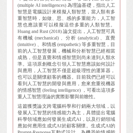
(multiple AI intelligences) 為理論基礎，指出人工
智慧是電腦設計來模擬人類智慧，當人類有多
重智慧時，如做、思、感的多重能力，人工智
慧也應該要可以模擬這些多重的人類智慧。
Huang and Rust (2018) 論文提出，人工智慧可具
有機械 (mechanical) 、分析 (analytical) 、直覺
(intuitive) 、和情感 (empathetic) 等多重智慧，目
前的人工智慧發展，機械和分析智慧已經相當
成熟，但是直覺和情感智慧則尚未達到人類水
準。這項原創概念引領人工智慧應該如何設計
與應用，人工智慧不僅是超級理性的運算器，
也可以是關懷顧客的機器。目前我們已經可以
看到人工智慧的開發與應用，愈來愈重視機器
的情感智慧 (feeling intelligence) ，可看出這項多
重人工智慧理論的實際影響與前瞻性。
這篇獲獎論文跨電腦科學和行銷兩大領域，以
發展人工智慧的情感能力為主，具體提出電腦
科學領域應如何發展生成式AI，以及行銷領域
應如何應用生成式AI於顧客關懷。生成式AI的
Prompt-Response互動式設計，為機器的情感能