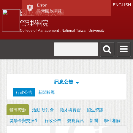
ENGLISH
Error
尚未開放瀏覽
國立臺灣大學
管理學院
College of Management , National Taiwan University
訊息公告
行政公告
新聞報導
輔導資源
活動.研討會
徵才與實習
招生資訊
獎學金與交換生
行政公告
競賽資訊
新聞
學生相關