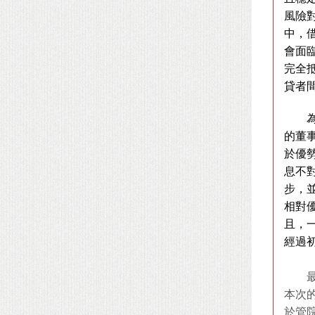
風險
中，
會面
完全
貸者
的董
於優
息不
步，
相對
且，
經過
本次
於管