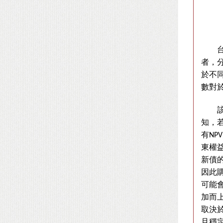
者，
於不
數對
知，
有
NPV
東權
新債
因此
可能
加而
取決
且穩