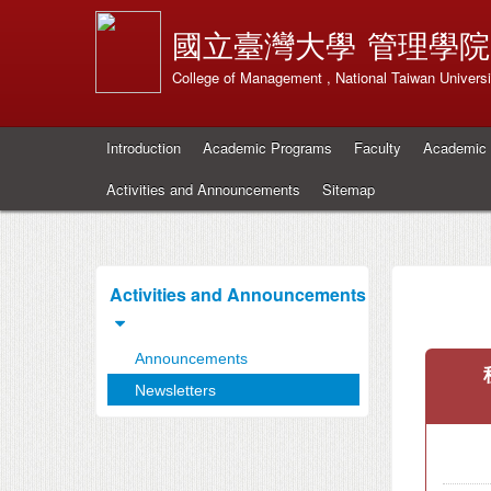
國立臺灣大學
管理學院
College of Management , National Taiwan Universi
Introduction
Academic Programs
Faculty
Academic 
Activities and Announcements
Sitemap
Activities and Announcements
Announcements
Newsletters