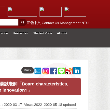
正體中文
Contact Us
Management
NTU
cation
Resources
Student Zone
Alumni
Back
oard characteristics,
te innovation?」
At：2020-03-17
Views:2022
2020-05-18 updated