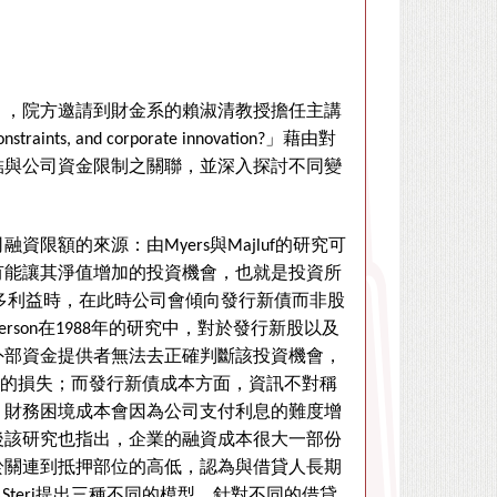
」，院方邀請到財金系的賴淑清教授擔任主講
onstraints, and corporate innovation?
」藉由對
結與公司資金限制之關聯，並深入探討不同變
司融資限額的來源：由
Myers
與
Majluf
的研究可
有能讓其淨值增加的投資機會，也就是投資所
多利益時，在此時公司會傾向發行新債而非股
erson
在
1988
年的研究中，對於發行新股以及
外部資金提供者無法去正確判斷該投資機會，
的損失；而發行新債成本方面，資訊不對稱
，財務困境成本會因為公司支付利息的難度增
後該研究也指出，企業的融資成本很大一部份
於關連到抵押部位的高低，認為與借貸人長期
與
Steri
提出三種不同的模型，針對不同的借貸