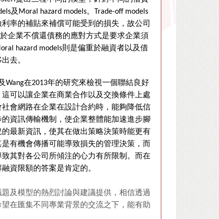
dels
及
Moral hazard models
。
Trade-off models
險利率的補貼來補償可能受到的損失，故公司
於企業不償還債務的應對方式是要求企業須
oral hazard models
則是偏重於融資者以及借
移出去。
及
Wang
在
2013
年的研究來檢視一個聯結良好
，這可以讓企業在商業合作以及交換條件上處
會社會網路在企業在設計合約時，能夠降低信
步的資訊傳輸機制，使企業整體能加速進步腳
況的最新資訊，使其在做出策略決策時能更有
其是有機會傳播可能導致損失的管理決策，而
導致其對各公司所傾注的心力有所限制。而在
解融資限額的答案是肯定的。
議題及模型的熱烈討論與建議提供，相信透過
希望在匯集不同專業背景的交流之下，能有助