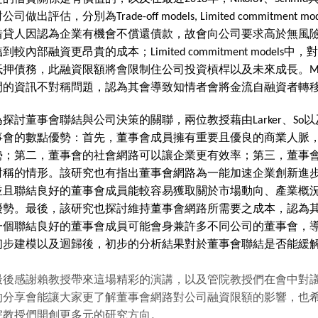
對公司做出評估，分別為
Trade-off models, Limited commitment mo
借貸人因認為企業有機會不償還債款，故會向公司要求高於無風
臨到較內部融資更昂貴的成本；
Limited commitment models
中，對
抵押債務，此融資限額將會限制住公司投資槓桿以及未來成長。
M
間的資訊不對稱問題，認為其會導致知情者會將金流自融資者轉
為探討董事會聯結與公司決策的關聯，兩位教授藉由
Larker
、
So
以
事會的數點優勢：首先，董事會成員擁有重要且優良的商業人脈
勢；第二，董事會的社會網路可以讓企業更有效率；第三，董事
對稱的情形。該研究也有指出董事會網路為一能加速企業創新進
並且聯結良好的董事會成員能較容易獲取關於市場動向、產業概
優勢。最後，該研究也探討維持董事會網路所需要之成本，認為
一個聯結良好的董事會成員可能會身兼許多不同公司的董事會，
初步建模以及迴歸後，初步的分析結果對於董事會聯結是否能緩
最後感謝賴教授帶來這場精彩的演講，以及管院教授們在會中對
的分享會能讓大家更了解董事會網路對公司融資限額的影響，也
院教授們開創更多元的研究方向。