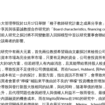
台大管理學院於
12
月
17
日舉辦「種子教師研究計畫之成果分享會
分享其與張晏誠教授合作研究的「
Board characteristics, financing c
同前人研究之探討將不同變數那入回歸模型中旨以研究董事會聯
於該兩者的影響。
該研究中有兩大元素，首先兩位教授希望藉由文獻探討來檢視公
若資本市場為完全效率市場，只要有足夠的資金，公司會投資所
大於
0
的方案，但若經理人有內線消息，且其能帶給舊持股人較
益，導致投資不足使得公司價值縮減。而在
Fazzari, Hubbard,
與
Pet
的成本有近一步的探討，新股方面，指出資訊不對稱下，會導致
購買者會要求
”
檸檬
”
補貼來平衡由於不良的
”
檸檬
”
投資機會所增加
會導致與發行新股大致相同的結果，與此同時，隨著舉債的增加
上升，且代理問題也會因經理人與債權人利益不一致而發生。最
於內源融資的機會成本。而在
Stiglitz
與
Weiss
在
1981
的研究中，由
定的借貸關係是有價值的，以及在最近
2018
年，
Nikolov
、
Schmid