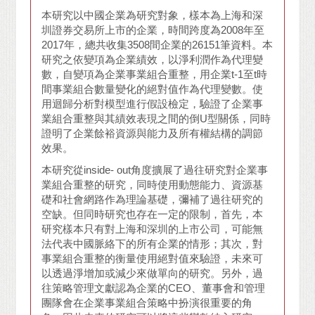
本研究以中國企業為研究對象，樣本為上海和深
圳證券交易所上市的企業，時間跨度為2008年至
2017年，總共收集3508間企業的26151筆資料。本
研究之依變項為企業績效，以淨利潤作為代理變
數，自變項為企業事業組合重整，用企業t-1至t時
間事業組合數量變化的絕對值作為代理變數。使
用迴歸分析對模型進行假設檢定，驗證了企業事
業組合重整與其績效表現之間的倒U型關係，同時
證明了企業餘裕資源與能力及所有權結構的調節
效果。
本研究從inside- out角度擴展了過往研究對企業事
業組合重整的研究，同時使用動態能力、資源基
礎和社會網路作為理論基礎，彌補了過往研究的
空缺。但同時研究也存在一定的限制，首先，本
研究樣本只有對上海和深圳的上市公司，可能無
法代表中國脈絡下的所有企業的情形；其次，對
事業組合重整的衡量使用絕對值來驗證，未來可
以透過淨增加或減少來做單向的研究。另外，過
往策略管理文獻認為企業的CEO、董事會和管理
團隊會在企業事業組合策略中扮演很重要的角