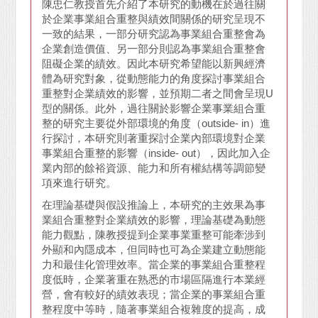
陳忠仁教授首先介紹了本研究的動機在於過往關
於企業事業組合重整與績效間關係的研究呈現不
一致的結果，一部分研究認為事業組合重整會為
企業創造價值、另一部分則認為事業組合重整會
阻礙企業的績效。因此本研究希望能以新興經濟
體為研究對象，從動態能力的角度探討事業組合
重整對企業績效的影響，並預期二者之間會呈現U
型的關係。此外，過往關於影響企業事業組合重
整的研究主要從外部環境的角度（outside- in）進
行探討，本研究則著重探討企業內部環境對企業
事業組合重整的影響（inside- out），因此加入企
業內部的餘裕資源、能力和所有權結構等調節變
項來進行研究。
在理論基礎與假設推論上，本研究的主效果為事
業組合重整對企業績效的影響，理論基礎為動態
能力觀點，陳教授提到企業事業重整可能牽涉到
外顯和內隱成本，但同時也可為企業建立動態能
力和最佳化管理效率。當企業的事業組合重整程
度低時，企業著重在熟悉的市場區隔進行本業經
營，會有較好的績效表現；當企業的事業組合重
整程度中等時，隨著事業組合複雜度的提高，成