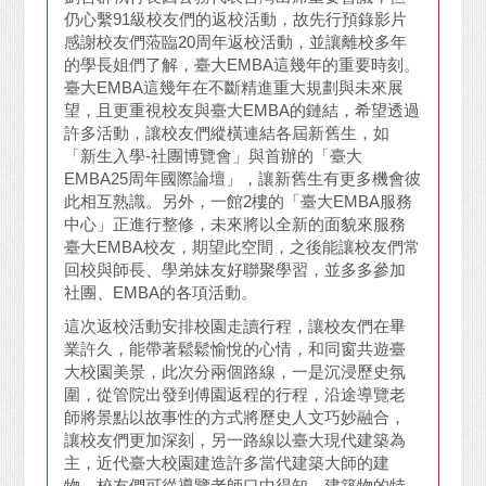
仍心繫91級校友們的返校活動，故先行預錄影片
感謝校友們蒞臨20周年返校活動，並讓離校多年
的學長姐們了解，臺大EMBA這幾年的重要時刻。
臺大EMBA這幾年在不斷精進重大規劃與未來展
望，且更重視校友與臺大EMBA的鏈結，希望透過
許多活動，讓校友們縱橫連結各屆新舊生，如
「新生入學-社團博覽會」與首辦的「臺大
EMBA25周年國際論壇」，讓新舊生有更多機會彼
此相互熟識。另外，一館2樓的「臺大EMBA服務
中心」正進行整修，未來將以全新的面貌來服務
臺大EMBA校友，期望此空間，之後能讓校友們常
回校與師長、學弟妹友好聯聚學習，並多多參加
社團、EMBA的各項活動。
這次返校活動安排校園走讀行程，讓校友們在畢
業許久，能帶著鬆鬆愉悅的心情，和同窗共遊臺
大校園美景，此次分兩個路線，一是沉浸歷史氛
圍，從管院出發到傅園返程的行程，沿途導覽老
師將景點以故事性的方式將歷史人文巧妙融合，
讓校友們更加深刻，另一路線以臺大現代建築為
主，近代臺大校園建造許多當代建築大師的建
物，校友們可從導覽老師口中得知，建築物的特