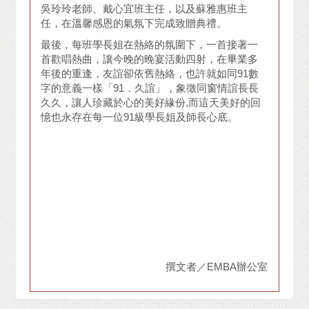
吳玲玲老師、戴心宜班主任，以及蘇雅惠班主
任，在溫馨感恩的氣氛下完成致贈典禮。
最後，每班學長姐在熱絡的氛圍下，一首接著一
首歡唱熱曲，讓今晚的晚宴活動四射，在畢業多
年後的重逢，友誼卻依舊熱絡，也許就如同91數
字的意義一樣「91．久誼」，象徵同窗情誼長長
久久，讓人珍藏於心的美好緣份,而這天美好的回
憶也永存在每一位91級學長姐及師長心底。
撰文者／EMBA辦公室