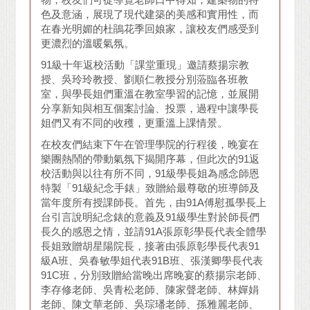
色及意涵，展現了現代建築的美感和實用性，而
在春光明媚的杜鵑花季回娘家，讓校友們感受到
更濃烈的溫暖氣氛。
91級十年返校活動「課堂重現」邀請蔡揚宗教
授、吳玲玲教授、劉順仁教授分別蒞臨各班教
室，與學長姐們重溫在教室學習的記憶，並展開
分享新知與相互個案討論、投票，過程中讓學長
姐們又有不同的收穫，更重溫上課情景。
在校友們結束下午在管理學院的行程後，晚宴在
樂團熱鬧的帶動氣氛下揭開序幕，但此次的91返
校活動與以往有所不同，91級學長姐為感念師恩
特製「91級紀念手錶」致贈給最尊敬的班導師及
當年度所有授課師長。首先，由91A傅慰孤學長上
台引言說明紀念錶的意義及91級學生對於師長們
長久的感恩之情，並請91A張原彰學長代表全體學
長姐致贈胡星陽院長，接著由張原彰學長代表91
級A班、吳春敏學姐代表91B班、張漢卿學長代表
91C班，分別致贈給當晚出席晚宴的蔡揚宗老師、
李存修老師、吳青松老師、陳家聲老師、林嬋娟
老師、陳文華老師、吳琮璠老師、孫雅麗老師、