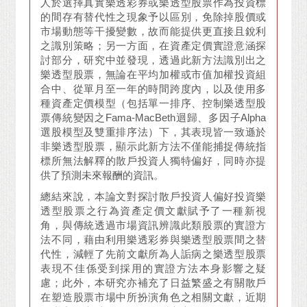
人於選擇真實樂透彩券或樂透型股票作為投資標
的間存有替代性之現象予以區別，免除掉股價或
市場動態等干擾變數，故而能提供更直接且銳利
之識別策略；另一方面，在資產定價實證意涵探
討部分，研究中並發現，透過此新方法識別出之
樂透型股票，無論在平均加權或市值加權投資組
合中、從單月至一年的時間跨度內，以及使用多
種資產定價模型（包括單一排序、控制樂透型股
票傳統變因之Fama-MacBeth迴歸、多因子Alpha
選股模型及雙重排序法）下，其表現皆一致遜於
非樂透型股票，顯示此新方法不僅能捕捉傳統指
標所無法解釋的散戶投資人獨特偏好，同時亦提
供了預測未來報酬的資訊。
總結來說，本論文對探討散戶投資人偏好投資樂
透型股票之行為資產定價文獻賦予了一種新視
角，與傳統透過市場資訊辨識此類股票的實證方
法不同，藉由利用樂透彩券與樂透型股票間之替
代性，減輕了先前文獻所為人詬病之樂透型股票
表現不佳係受到採用的實證方法本身影響之疑
慮；此外，本研究亦補充了日益繁盛之有關散戶
在塑造股票市場中所扮演角色之相關文獻，近期