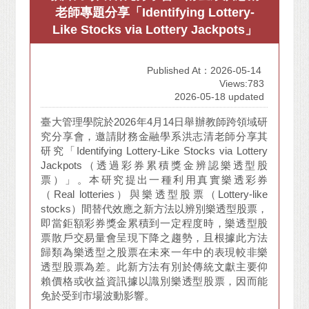
老師專題分享「Identifying Lottery-
Like Stocks via Lottery Jackpots」
Published At：2026-05-14
Views:783
2026-05-18 updated
臺大管理學院於2026年4月14日舉辦教師跨領域研
究分享會，邀請財務金融學系洪志清老師分享其
研究「Identifying Lottery-Like Stocks via Lottery
Jackpots（透過彩券累積獎金辨認樂透型股
票）」。本研究提出一種利用真實樂透彩券
（Real lotteries）與樂透型股票（Lottery-like
stocks）間替代效應之新方法以辨別樂透型股票，
即當鉅額彩券獎金累積到一定程度時，樂透型股
票散戶交易量會呈現下降之趨勢，且根據此方法
歸類為樂透型之股票在未來一年中的表現較非樂
透型股票為差。此新方法有別於傳統文獻主要仰
賴價格或收益資訊據以識別樂透型股票，因而能
免於受到市場波動影響。