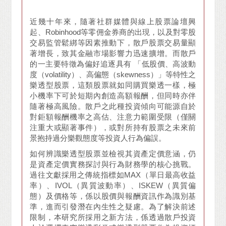
近幾十年來，隨著社群媒體與線上股票論壇興
起、Robinhood等零佣金券商的出現，以及對零股
交易監管鬆綁等因素推動下，散戶股票交易量顯
著增長，致其金融市場影響力迅速擴增。而散戶
的一主要特徵為偏好追逐具有 「低股價、高波動
度（volatility）、高偏態（skewness）」等特性之
樂透型股票，這類股票就如同購買樂透一樣，極
小機率下可於短期內創造高額報酬，但同時亦伴
隨著極高風險。散戶之此種投資傾向可能源自於
對鉅額報酬機率之高估、注意力範圍受限（僅關
注重大或顯著事件），或對所持有股票之未來前
景抱持過分樂觀態度等投資人行為偏誤。
如何辨識樂透型股票並檢視其資產定價意涵，仍
是資產定價實務探討與行為財務學的核心挑戰。
過往文獻採用之傳統指標如MAX（單日最高收益
率）、IVOL（異質波動率）、ISKEW（異質偏
態）及價格等，係以股價與報酬資訊作為識別基
準，進而引發潛在內生性之疑慮。為了解決前述
限制，本研究所採用之新方法，係透過散戶投資