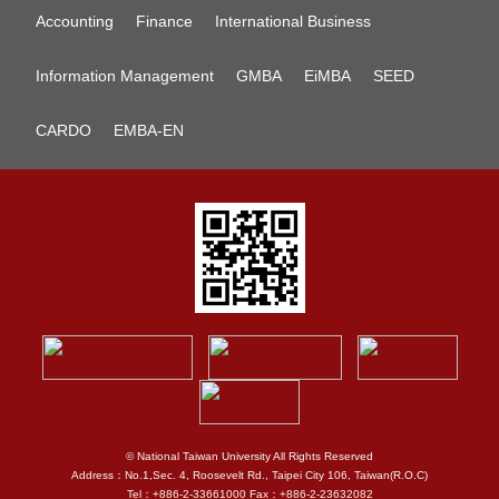
Accounting
Finance
International Business
Information Management
GMBA
EiMBA
SEED
CARDO
EMBA-EN
© National Taiwan University All Rights Reserved
Address：No.1,Sec. 4, Roosevelt Rd., Taipei City 106, Taiwan(R.O.C)
Tel：+886-2-33661000 Fax：+886-2-23632082