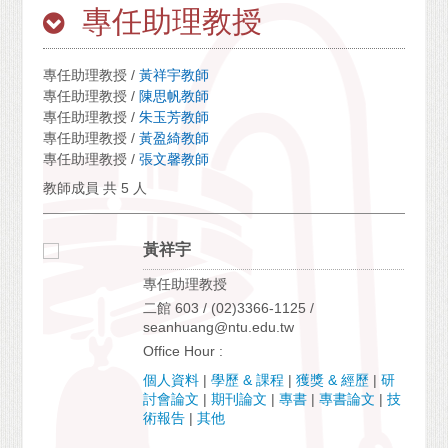
專任助理教授
專任助理教授 /
黃祥宇教師
專任助理教授 /
陳思帆教師
專任助理教授 /
朱玉芳教師
專任助理教授 /
黃盈綺教師
專任助理教授 /
張文馨教師
教師成員 共 5 人
黃祥宇
專任助理教授
二館 603 / (02)3366-1125 /
seanhuang@ntu.edu.tw
Office Hour :
個人資料
|
學歷 & 課程
|
獲獎 & 經歷
|
研
討會論文
|
期刊論文
|
專書
|
專書論文
|
技
術報告
|
其他