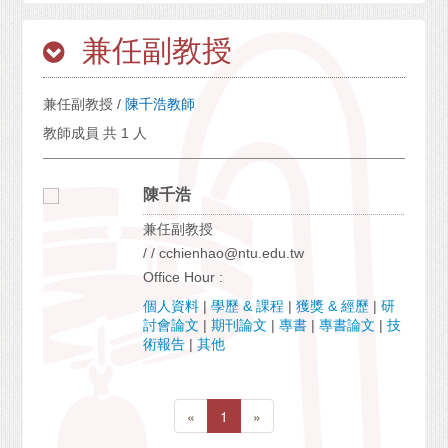
兼任副教授
兼任副教授 /
陳千浩教師
教師成員 共 1 人
陳千浩
兼任副教授
/ / cchienhao@ntu.edu.tw
Office Hour :
個人資料
|
學歷 & 課程
|
獲獎 & 經歷
|
研
討會論文
|
期刊論文
|
專書
|
專書論文
|
技
術報告
|
其他
«
1
»