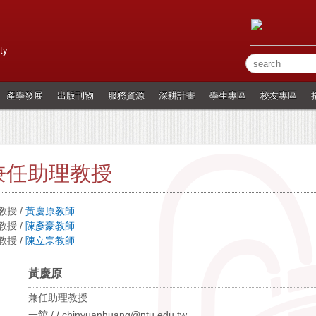
ty
產學發展
出版刊物
服務資源
深耕計畫
學生專區
校友專區
兼任助理教授
授 /
黃慶原教師
授 /
陳彥豪教師
授 /
陳立宗教師
黃慶原
兼任助理教授
一館 / / chinyuanhuang@ntu.edu.tw