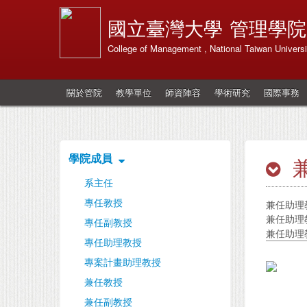
國立臺灣大學
管理學院
College of Management , National Taiwan Universi
關於管院
教學單位
師資陣容
學術研究
國際事務
學院成員
系主任
專任教授
兼任助理教
兼任助理教
專任副教授
兼任助理教
專任助理教授
專案計畫助理教授
兼任教授
兼任副教授