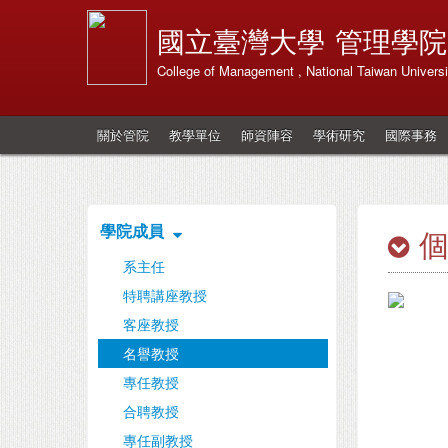
國立臺灣大學
管理學院
College of Management , National Taiwan Universi
關於管院
教學單位
師資陣容
學術研究
國際事務
學院成員
系主任
特聘講座教授
客座教授
名譽教授
專任教授
合聘教授
專任副教授