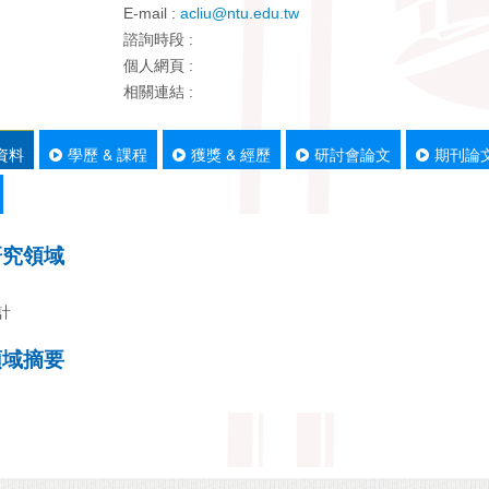
E-mail :
acliu@ntu.edu.tw
諮詢時段 :
個人網頁 :
相關連結 :
資料
學歷 & 課程
獲獎 & 經歷
研討會論文
期刊論
研究領域
計
領域摘要