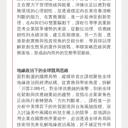
主在壓力下管理情緒與能量，淬煉出足以應對複
雜環境的心理韌性，並透過穩定內在來培養清晰
判斷的能力。在實務層面，進一步延伸至創新管
理，在AI與ESG雙重驅動下，課程引導學員重新
思考企業競爭優勢的來源，從數位治理、供應鏈
韌性到永續決策，建立長期價值。另一方面，透
過新創實務與投資視角的交錯分析，學員得以理
解新創生態系的運作與挑戰，串聯策略思維與實
務落地，形成由內而外的完整學習脈絡。
地緣政治下的全球競局思維
面對動盪的國際局勢，縱橫班首次課程聚焦全球
地緣政治與經濟結構。從實務與學術角度，拆解
「川普2.0時代」對全球供應鏈的衝擊，剖析全球
化鬆動與供應鏈重組的趨勢，並指出企業家角色
正由執行者轉變為「方向判斷者」。課程進一步
分析中美博弈下的外貿困境與台海風險指標。深
入討論美中兩國在科技主權上的競爭，並強調台
灣企業在國際秩序重組中，必須透過全球布局與
技術領先來化解地緣政治風險，於不確定性中尋