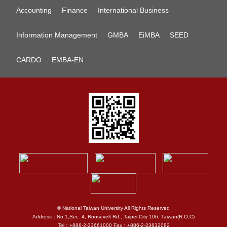
Accounting
Finance
International Business
Information Management
GMBA
EiMBA
SEED
CARDO
EMBA-EN
© National Taiwan University All Rights Reserved
Address：No.1,Sec. 4, Roosevelt Rd., Taipei City 106, Taiwan(R.O.C)
Tel：+886-2-33661000 Fax：+886-2-23632082