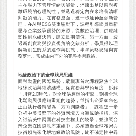
主在壓力下管理情緒與能量，淬煉出足以應對複
雜環境的心理韌性，並透過穩定內在來培養清晰
判斷的能力。在實務層面，進一步延伸至創新管
理，在AI與ESG雙重驅動下，課程引導學員重新
思考企業競爭優勢的來源，從數位治理、供應鏈
韌性到永續決策，建立長期價值。另一方面，透
過新創實務與投資視角的交錯分析，學員得以理
解新創生態系的運作與挑戰，串聯策略思維與實
務落地，形成由內而外的完整學習脈絡。
地緣政治下的全球競局思維
面對動盪的國際局勢，縱橫班首次課程聚焦全球
地緣政治與經濟結構。從實務與學術角度，拆解
「川普2.0時代」對全球供應鏈的衝擊，剖析全球
化鬆動與供應鏈重組的趨勢，並指出企業家角色
正由執行者轉變為「方向判斷者」。課程進一步
分析中美博弈下的外貿困境與台海風險指標。深
入討論美中兩國在科技主權上的競爭，並強調台
灣企業在國際秩序重組中，必須透過全球布局與
技術領先來化解地緣政治風險，於不確定性中尋