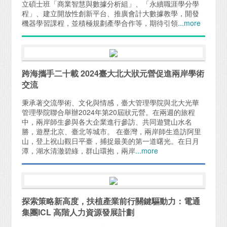
立碩士班「商業智慧與數據分析組」、「永續職涯學分學
程」、建立開放性創新平台、推廣會計大數據教學，開發
機器學習課程，並積極規劃產學合作等，期待引領
...more
跨海攜手二十載 2024臺大北大狀元營促進兩岸學術
交流
秉承著交流學術、文化與情感，臺大管理學院與北大光華
管理學院聯合舉辦2024年第20屆狀元營。在兩週的旅程
中，兩岸師生參與各大企業進行參訪、共同遊覽山水名
勝，遊歷北京、臺北等城市。 在臺灣，兩岸師生造訪阿里
山，登上祝山觀日平臺，捕捉最美的第一道曙光。在日月
潭，湖水清澈碧綠，群山環抱，兩岸
...more
探索策略新高度，扶植產業前行關鍵驅動力：電通
集團ICL 高階人力資源發展計劃