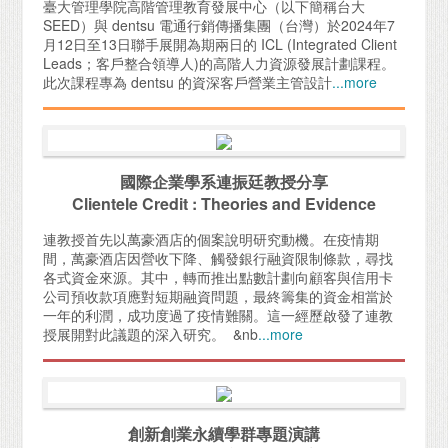
臺大管理學院高階管理教育發展中心（以下簡稱台大
SEED）與 dentsu 電通行銷傳播集團（台灣）於2024年7
月12日至13日聯手展開為期兩日的 ICL (Integrated Client
Leads；客戶整合領導人)的高階人力資源發展計劃課程。
此次課程專為 dentsu 的資深客戶營業主管設計
...more
國際企業學系連振廷教授分享
Clientele Credit : Theories and Evidence
連教授首先以萬豪酒店的個案說明研究動機。在疫情期
間，萬豪酒店因營收下降、觸發銀行融資限制條款，尋找
各式資金來源。其中，轉而推出點數計劃向顧客與信用卡
公司預收款項應對短期融資問題，最終籌集的資金相當於
一年的利潤，成功度過了疫情難關。這一經歷啟發了連教
授展開對此議題的深入研究。 &nb
...more
創新創業永續學群專題演講