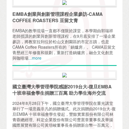
EiMBA創業與創新管理課程企業參訪-CAMA
COFFEE ROASTERS 豆留文青
EiMBA的教學現場一直都不僅限於課堂，本學期由郭瑞祥
老師授課的創業與創新管理課程，在9月底安排了一場企業
參訪，將教室拉到位於松山文創園區的市定古蹟，也是
CAMA Coffee Roasters所在的「鍋爐房」。 CAMA豆留文
青歷經三年修復和規劃，重新打造鍋爐房，融合文化創意
與咖啡場
...more
國立臺灣大學管理學院感謝2019台大-復旦EMBA
十班幸福會學生捐贈三百萬 助力學生海外交流
2024年8月28日下午，國立臺灣大學管理學院在重光講堂
舉行了一場意義非凡的捐贈儀式。此次捐贈由2019台大-復
旦EMBA 十班幸福會學生發起，豐餘實業股份有限公司林
青蓉總經理、科定企業股份有限公司曹憲章董事長及華揚
國際展覽有限公司黃培峻董事長各捐贈新台幣一百萬元，