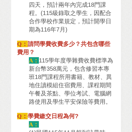
四天，預計兩年內完成18門課
程。(115級錄取之學生，因配合
合作學校作業規定，預計開學日
期為116年7月)
Q：
請問學費收費多少？共包含哪些
費用？
A：
115學年度學雜費收費標準為
新台幣358萬元，包含修習本專
班18門課程所用書籍、教材、異
地住讀模組住宿費用、課程期間
午餐及茶點、學位考試、電腦網
路使用及學生平安保險等費用。
Q：
學費繳交日程為何?
A：