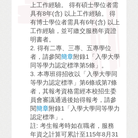
上工作經驗。 得有碩士學位者需
具有8年(含) 以上工作經驗。 得
有博士學位者需具有6年(含) 以上
工作經驗，並可繳交服務年資證
明書者。
2. 得有二專、三專、五專學位
者，請參閱
簡章
附錄1「入學大學
同等學力認定標準第5條」。
3. 本專班得招收以「入學大學同
等學力認定標準」第6條或第7條
者，其報考資格需經本校招生委
員會審議通過後始得報考，請參
閱
簡章
附錄1「入學大學同等學力
認定標準」。
註: 考生報考時如在職者，服務
年資之計算可累計至115年8月31