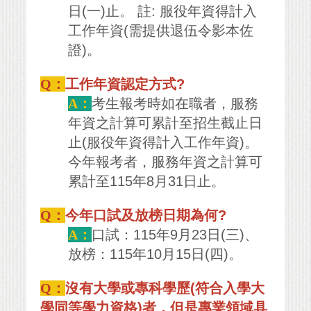
日(一)止。 註: 服役年資得計入
工作年資(需提供退伍令影本佐
證)。
Q：
工作年資認定方式?
A：
考生報考時如在職者，服務
年資之計算可累計至招生截止日
止(服役年資得計入工作年資)。
今年報考者，服務年資之計算可
累計至115年8月31日止。
Q：
今年口試及放榜日期為何?
A：
口試：115年9月23日(三)、
放榜：115年10月15日(四)。
Q：
沒有大學或專科學歷(符合入學大
學同等學力資格)者，但是專業領域具