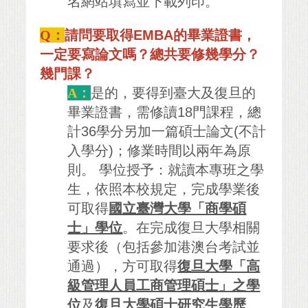
名網站填寫並下載列印。
Q：
請問要取得EMBA的畢業證書，
一定要寫論文嗎？總共要修幾學分？
幾門課？
A：
是的，要得到臺大及復旦的
畢業證書，需修讀18門課程，總
計36學分另加一篇碩士論文(不計
入學分)；修業時間以兩年為原
則。 學位授予：就讀本專班之學
生，依照本校規定，完成學業後
可取得
國立臺灣大學「商學碩
士」學位
。在完成復旦大學相關
要求後（包括參加港澳台考試並
通過），方可取得
復旦大學「高
級管理人員工商管理碩士」之學
位
及
復旦大學碩士研究生學歷
。