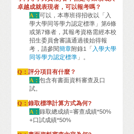
卓越成就表現者，可以報考嗎？
A：
可以，本專班得招收以「入
學大學同等學力認定標準」第6條
或第7條者，其報考資格需經本校
招生委員會審議通過後始得報
考，請參閱
簡章
附錄1「
入學大學
同等學力認定標準
」。
Q：
評分項目有什麼？
A：
包含有書面資料審查及口
試。
Q：
錄取標準計算方式為何?
A：
錄取總成績=審查成績*50%
+口試成績*50%