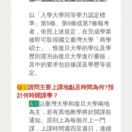
以「入學大學同等學力認定標
準」第5條、第6條或第7條報考
者，依照上述規定，在完成學業
後即可取得國立臺灣大學「商學
碩士」，惟復旦大學的學位及學
歷則需另由復旦大學進行審核，
其中的要求包括修課及學歷等規
定。
Q：
請問主要上課地點及時間為何?預
計何時開課學？
A：
以臺灣大學和復旦大學兩地
為主，若有異地教學將於開課前
通知。原則上為每個月上一門
課，上課時間週四至週日，連續