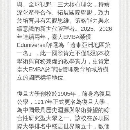
與、全球視野」三大核心理念，持續
深化產學合作、拓展國際聯盟，致力
於培育具有宏觀思維、策略能力與永
續意識的新世代管理者。2025、2026
年連續兩年，臺大EMBA榮獲
Eduniversal評選為「遠東亞洲地區第
一名」，此一國際肯定不僅彰顯本校
學術與實務兼備的教學實力，更肯定
臺大EMBA於華語管理教育領域所樹
立的國際標竿地位。
復旦大學創校於1905年，前身為復旦
公學，1917年正式更名為復旦大學，
為中國最具歷史淵源與學術聲望的綜
合性研究型大學之一。該校在多項國
際大學排名中穩居世界前五十，數個