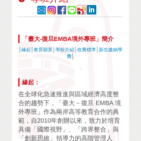
「臺大-復旦EMBA境外專班」簡介
│
緣起
│
教育願景
│
學校介紹
│
收費標準
│
新生繳納學
費
│
.
緣起：
在全球化急速推進與區域經濟高度整
合的趨勢下，「臺大－復旦 EMBA 境
外專班」作為兩岸高等教育合作的典
範，自2010年創辦以來，致力於培育
具備「國際視野」、「跨界整合」與
「創新思維」領導力的高階管理人