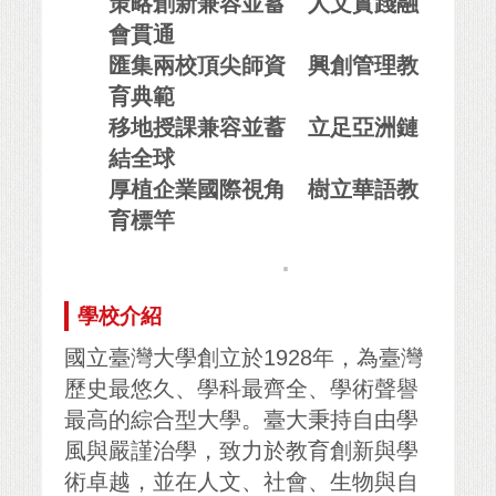
策略創新兼容並蓄 人文實踐融
會貫通
匯集兩校頂尖師資 興創管理教
育典範
移地授課兼容並蓄 立足亞洲鏈
結全球
厚植企業國際視角 樹立華語教
育標竿
.
學校介紹
國立臺灣大學創立於1928年，為臺灣
歷史最悠久、學科最齊全、學術聲譽
最高的綜合型大學。臺大秉持自由學
風與嚴謹治學，致力於教育創新與學
術卓越，並在人文、社會、生物與自