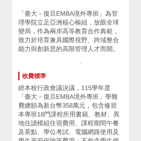
「臺大－復旦EMBA境外專班」為管
理學院立足亞洲核心樞紐，放眼全球
變局，作為兩岸高等教育合作典範，
致力於培育兼具國際視野、跨域整合
能力與創新思的高階管理人才而開。
.
收費標準
經本校行政會議決議，115學年度
「臺大－復旦EMBA境外專班」學雜
費總額為新台幣358萬元，包含修習
本專班18門課程所用書籍、教材、異
地住讀模組住宿費用、課程期間午餐
及茶點、學位考試、電腦網路使用及
學生平安保險等費用；不包含學生個