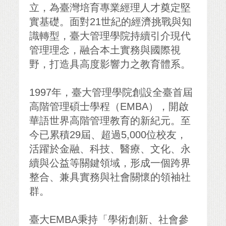
立，為臺灣培育專業經理人才奠定堅
實基礎。面對21世紀的經濟挑戰與知
識轉型，臺大管理學院持續引介現代
管理理念，融合本土實務與國際視
野，打造具高度影響力之教育體系。
1997年，臺大管理學院創設全臺首屆
高階管理碩士學程（EMBA），開啟
華語世界高階管理教育的新紀元。至
今已累積29屆、超過5,000位校友，
活躍於金融、科技、醫療、文化、永
續與公益等關鍵領域，形成一個跨界
整合、兼具實務與社會關懷的領袖社
群。
臺大EMBA秉持「學術創新、社會參